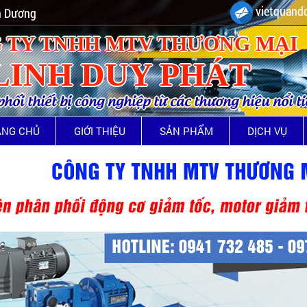
vietquando
nh Dương
 TY TNHH MTV THƯƠNG MẠI
LINH DUY PHÁT
ối thiết bị công nghiệp từ các thương hiệu nổi t
ANG CHỦ
GIỚI THIỆU
SẢN PHẨM
DỊCH VỤ