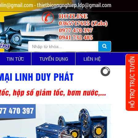
lin@gmail.com - thietbicongnghiep.ldp@gmail.com
HOTLINE
0365717615 (Zalo)
0977 470 397
0941 732 485
iếng
TIN TỨC
TUYỂN DỤNG
LIÊN HỆ