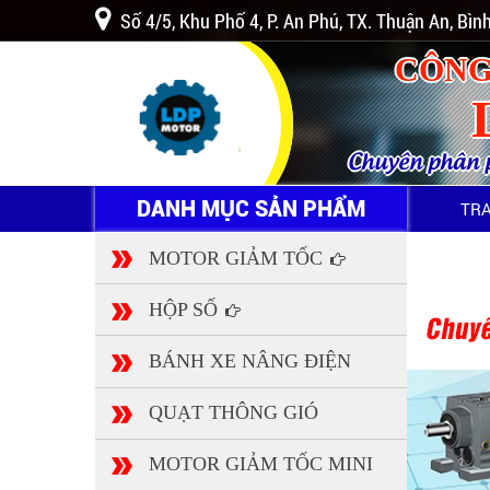
Số 4/5, Khu Phố 4, P. An Phú, TX. Thuận An, Bì
CÔNG
Chuyên phân ph
DANH MỤC SẢN PHẨM
TR
MOTOR GIẢM TỐC
HỘP SỐ
BÁNH XE NÂNG ĐIỆN
QUẠT THÔNG GIÓ
MOTOR GIẢM TỐC MINI