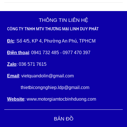
THÔNG TIN LIÊN HỆ
CÔNG TY TNHH MTV THƯƠNG MẠI LINH DUY PHÁT
Đ/c
: Số 4/5, KP 4, Phường An Phú, TPHCM
Điện thoại
: 0941 732 485 - 0977 470 397
Zalo
: 036 571 7615
Email
: vietquandolin@gmail.com
thietbicongnghiep.ldp@gmail.com
Website
: www.motorgiamtocbinhduong.com
BẢN ĐỒ