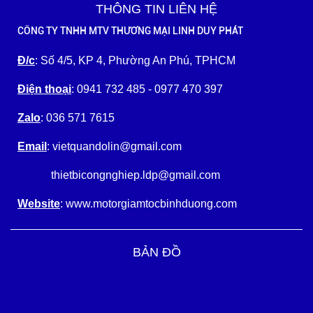
THÔNG TIN LIÊN HỆ
CÔNG TY TNHH MTV THƯƠNG MẠI LINH DUY PHÁT
Đ/c
: Số 4/5, KP 4, Phường An Phú, TPHCM
Điện thoại
: 0941 732 485 - 0977 470 397
Zalo
: 036 571 7615
Email
: vietquandolin@gmail.com
thietbicongnghiep.ldp@gmail.com
Website
: www.motorgiamtocbinhduong.com
BẢN ĐỒ