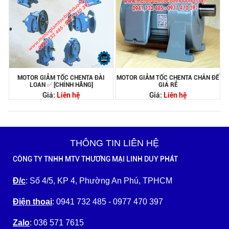
MOTOR GIẢM TỐC CHENTA ĐÀI
MOTOR GIẢM TỐC CHENTA CHÂN ĐẾ
LOAN ✅ [CHÍNH HÃNG]
GIÁ RẺ
Giá:
Liên hệ
Giá:
Liên hệ
THÔNG TIN LIÊN HỆ
CÔNG TY TNHH MTV THƯƠNG MẠI LINH DUY PHÁT
Đ/c
: Số 4/5, KP 4, Phường An Phú, TPHCM
Điện thoại
: 0941 732 485 - 0977 470 397
Zalo
: 036 571 7615