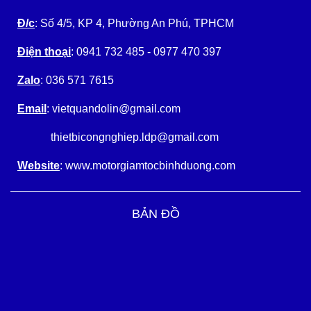
Đ/c
: Số 4/5, KP 4, Phường An Phú, TPHCM
Điện thoại
: 0941 732 485 - 0977 470 397
Zalo
: 036 571 7615
Email
: vietquandolin@gmail.com
thietbicongnghiep.ldp@gmail.com
Website
: www.motorgiamtocbinhduong.com
BẢN ĐỒ