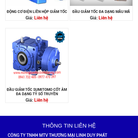
ĐỘNG CƠ ĐIỆN LIỀN HỘP GIẢM TỐC
ĐẦU GIẢM TỐC ĐA DẠNG MẪU MÃ
Giá:
Liên hệ
Giá:
Liên hệ
ĐẦU GIẢM TỐC SUMITOMO CỐT ÂM
ĐA DẠNG TỶ SỐ TRUYỀN
Giá:
Liên hệ
THÔNG TIN LIÊN HỆ
CÔNG TY TNHH MTV THƯƠNG MẠI LINH DUY PHÁT