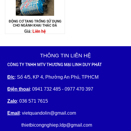
ĐỘNG CƠ TANG TRỐNG SỬ DỤNG
CHO NGÀNH KHAI THÁC ĐÁ
Giá:
Liên hệ
THÔNG TIN LIÊN HỆ
CÔNG TY TNHH MTV THƯƠNG MẠI LINH DUY PHÁT
Đ/c
: Số 4/5, KP 4, Phường An Phú, TPHCM
Điện thoại
: 0941 732 485 - 0977 470 397
Zalo
: 036 571 7615
Email
: vietquandolin@gmail.com
thietbicongnghiep.ldp@gmail.com