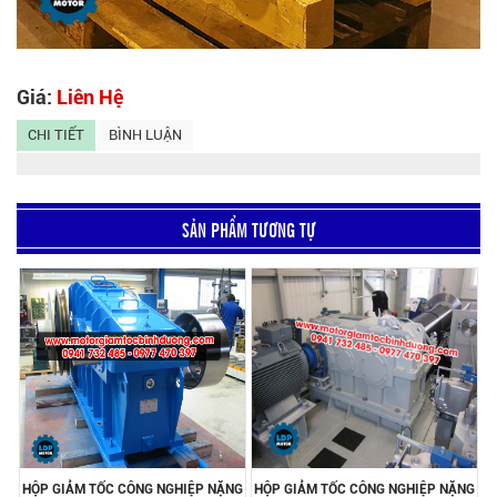
Giá:
Liên Hệ
CHI TIẾT
BÌNH LUẬN
SẢN PHẨM TƯƠNG TỰ
HỘP GIẢM TỐC CÔNG NGHIỆP NẶNG
HỘP GIẢM TỐC CÔNG NGHIỆP NẶNG