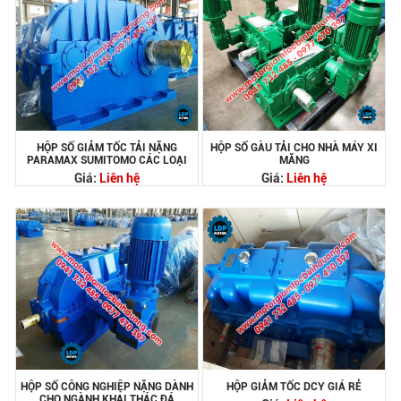
HỘP SỐ GIẢM TỐC TẢI NẶNG
HỘP SỐ GÀU TẢI CHO NHÀ MÁY XI
PARAMAX SUMITOMO CÁC LOẠI
MĂNG
Giá:
Liên hệ
Giá:
Liên hệ
HỘP SỐ CÔNG NGHIỆP NẶNG DÀNH
HỘP GIẢM TỐC DCY GIÁ RẺ
CHO NGÀNH KHAI THÁC ĐÁ