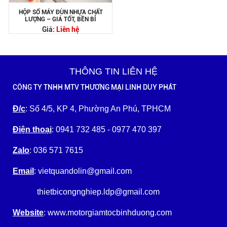
HỘP SỐ MÁY ĐÙN NHỰA CHẤT
LƯỢNG – GIÁ TỐT, BỀN BỈ
Giá:
Liên hệ
THÔNG TIN LIÊN HỆ
CÔNG TY TNHH MTV THƯƠNG MẠI LINH DUY PHÁT
Đ/c
: Số 4/5, KP 4, Phường An Phú, TPHCM
Điện thoại
: 0941 732 485 - 0977 470 397
Zalo
: 036 571 7615
Email
: vietquandolin@gmail.com
thietbicongnghiep.ldp@gmail.com
Website
: www.motorgiamtocbinhduong.com