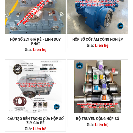
HỘP SỐ ZLY GIÁ RẺ - LINH DUY
HỘP SỐ CỐT ÂM CÔNG NGHIỆP
PHÁT
Giá:
Liên hệ
Giá:
Liên hệ
CẤU TẠO BÊN TRONG CỦA HỘP SỐ
BỘ TRUYỀN ĐỘNG HỘP SỐ
ZLY GIÁ RẺ
Giá:
Liên hệ
Giá:
Liên hệ