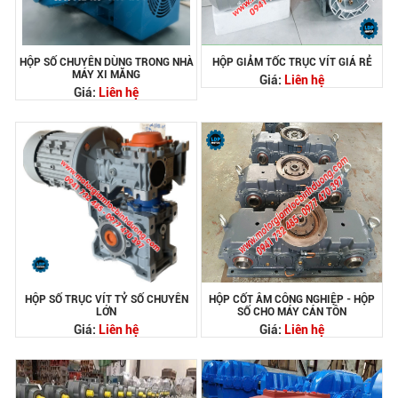
HỘP SỐ CHUYÊN DÙNG TRONG NHÀ
HỘP GIẢM TỐC TRỤC VÍT GIÁ RẺ
MÁY XI MĂNG
Giá:
Liên hệ
Giá:
Liên hệ
HỘP SỐ TRỤC VÍT TỶ SỐ CHUYÊN
HỘP CỐT ÂM CÔNG NGHIỆP - HỘP
LỚN
SỐ CHO MÁY CÁN TÔN
Giá:
Liên hệ
Giá:
Liên hệ