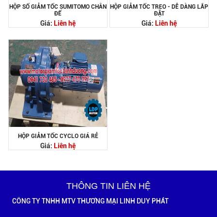
HỘP SỐ GIẢM TỐC SUMITOMO CHÂN
HỘP GIẢM TỐC TREO - DỄ DÀNG LẮP
ĐẾ
ĐẶT
Giá:
Liên hệ
Giá:
Liên hệ
HỘP GIẢM TỐC CYCLO GIÁ RẺ
Giá:
Liên hệ
THÔNG TIN LIÊN HỆ
CÔNG TY TNHH MTV THƯƠNG MẠI LINH DUY PHÁT