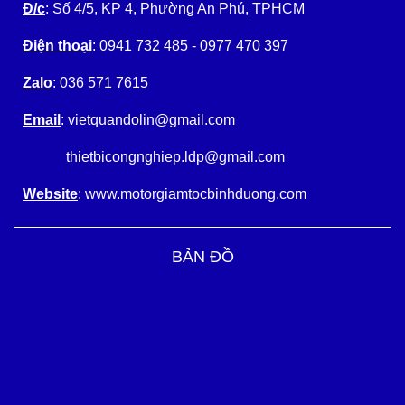
Đ/c
: Số 4/5, KP 4, Phường An Phú, TPHCM
Điện thoại
: 0941 732 485 - 0977 470 397
Zalo
: 036 571 7615
Email
: vietquandolin@gmail.com
thietbicongnghiep.ldp@gmail.com
Website
: www.motorgiamtocbinhduong.com
BẢN ĐỒ