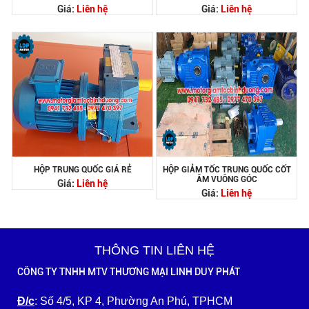
Giá:
Liên hệ
Giá:
Liên hệ
HỘP TRUNG QUỐC GIÁ RẺ
HỘP GIẢM TỐC TRUNG QUỐC CỐT
ÂM VUÔNG GÓC
Giá:
Liên hệ
Giá:
Liên hệ
THÔNG TIN LIÊN HỆ
CÔNG TY TNHH MTV THƯƠNG MẠI LINH DUY PHÁT
Đ/c
: Số 4/5, KP 4, Phường An Phú, TPHCM