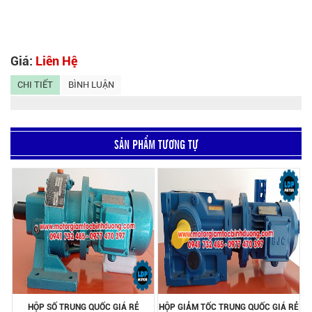
Giá:
Liên Hệ
CHI TIẾT
BÌNH LUẬN
SẢN PHẨM TƯƠNG TỰ
HỘP SỐ TRUNG QUỐC GIÁ RẺ
HỘP GIẢM TỐC TRUNG QUỐC GIÁ RẺ