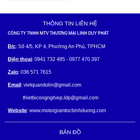
THÔNG TIN LIÊN HỆ
CÔNG TY TNHH MTV THƯƠNG MẠI LINH DUY PHÁT
Đ/c
: Số 4/5, KP 4, Phường An Phú, TPHCM
Điện thoại
: 0941 732 485 - 0977 470 397
Zalo
: 036 571 7615
Email
: vietquandolin@gmail.com
thietbicongnghiep.ldp@gmail.com
Website
: www.motorgiamtocbinhduong.com
BẢN ĐỒ