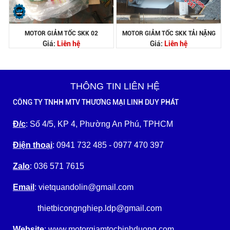
MOTOR GIẢM TỐC SKK 02
MOTOR GIẢM TỐC SKK TẢI NẶNG
Giá:
Liên hệ
Giá:
Liên hệ
THÔNG TIN LIÊN HỆ
CÔNG TY TNHH MTV THƯƠNG MẠI LINH DUY PHÁT
Đ/c
: Số 4/5, KP 4, Phường An Phú, TPHCM
Điện thoại
: 0941 732 485 - 0977 470 397
Zalo
: 036 571 7615
Email
: vietquandolin@gmail.com
thietbicongnghiep.ldp@gmail.com
Website
: www.motorgiamtocbinhduong.com