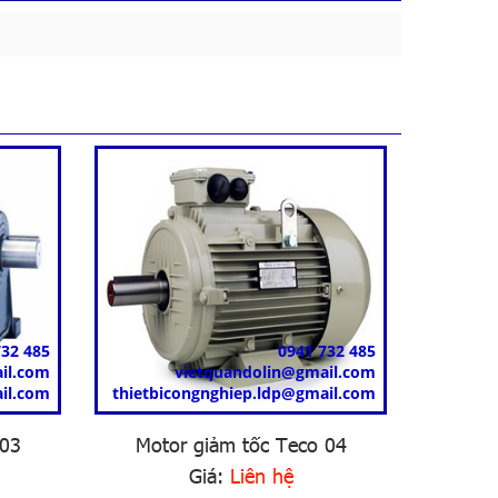
732 485
0941 732 485
il.com
vietquandolin@gmail.com
il.com
thietbicongnghiep.ldp@gmail.com
thietbi
 03
Motor giảm tốc Teco 04
Motor g
Giá:
Liên hệ