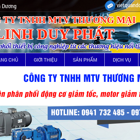
vietquando
nh Dương
 TY TNHH MTV THƯƠNG MẠI
LINH DUY PHÁT
ối thiết bị công nghiệp từ các thương hiệu nổi t
ANG CHỦ
GIỚI THIỆU
SẢN PHẨM
DỊCH VỤ