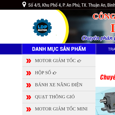
Số 4/5, Khu Phố 4, P. An Phú, TX. Thuận An, Bì
CÔNG
Chuyên phân ph
DANH MỤC SẢN PHẨM
TR
MOTOR GIẢM TỐC
HỘP SỐ
BÁNH XE NÂNG ĐIỆN
QUẠT THÔNG GIÓ
MOTOR GIẢM TỐC MINI