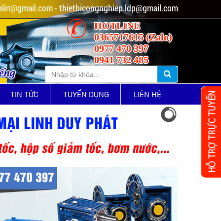
lin@gmail.com - thietbicongnghiep.ldp@gmail.com
HOTLINE
0365717615 (Zalo)
0977 470 397
0941 732 485
iếng
TIN TỨC
TUYỂN DỤNG
LIÊN HỆ