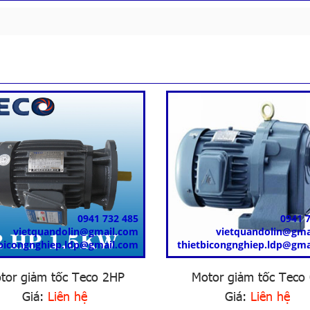
0941 732 485
0941 
vietquandolin@gmail.com
vietquandolin@gma
tbicongnghiep.ldp@gmail.com
thietbicongnghiep.ldp@gma
tor giảm tốc Teco 2HP
Motor giảm tốc Teco
Giá:
Liên hệ
Giá:
Liên hệ