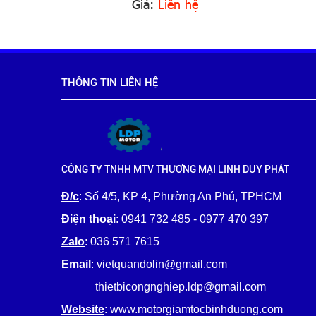
Giá:
Liên hệ
THÔNG TIN LIÊN HỆ
CÔNG TY TNHH MTV THƯƠNG MẠI LINH DUY PHÁT
Đ/c
: Số 4/5, KP 4, Phường An Phú, TPHCM
Điện thoại
: 0941 732 485 - 0977 470 397
Zalo
: 036 571 7615
Email
: vietquandolin@gmail.com
thietbicongnghiep.ldp@gmail.com
Website
: www.motorgiamtocbinhduong.com