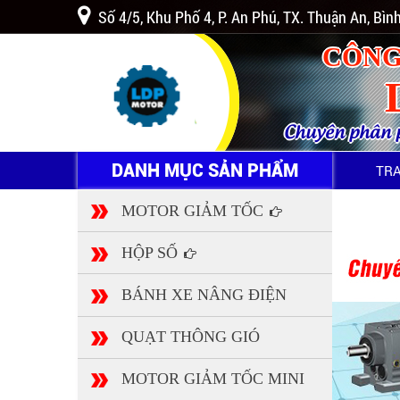
Số 4/5, Khu Phố 4, P. An Phú, TX. Thuận An, Bì
CÔNG
Chuyên phân ph
DANH MỤC SẢN PHẨM
TR
MOTOR GIẢM TỐC
HỘP SỐ
BÁNH XE NÂNG ĐIỆN
QUẠT THÔNG GIÓ
MOTOR GIẢM TỐC MINI