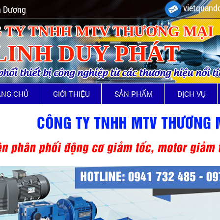
vietquando
nh Dương
 TY TNHH MTV THƯƠNG MẠI
LINH DUY PHÁT
ối thiết bị công nghiệp từ các thương hiệu nổi t
ANG CHỦ
GIỚI THIỆU
SẢN PHẨM
DỊCH VỤ