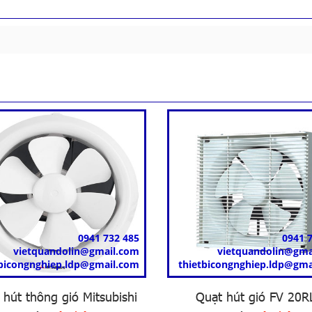
0941 732 485
0941 
vietquandolin@gmail.com
vietquandolin@gma
tbicongnghiep.ldp@gmail.com
thietbicongnghiep.ldp@gma
 hút thông gió Mitsubishi
Quạt hút gió FV 20R