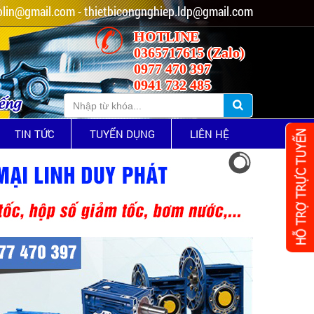
lin@gmail.com - thietbicongnghiep.ldp@gmail.com
HOTLINE
0365717615 (Zalo)
0977 470 397
0941 732 485
iếng
TIN TỨC
TUYỂN DỤNG
LIÊN HỆ