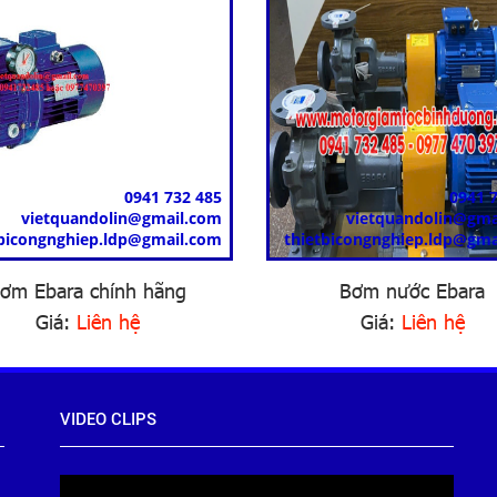
0941 732 485
0941 
vietquandolin@gmail.com
vietquandolin@gma
tbicongnghiep.ldp@gmail.com
thietbicongnghiep.ldp@gma
ơm Ebara chính hãng
Bơm nước Ebara
Giá:
Liên hệ
Giá:
Liên hệ
VIDEO CLIPS