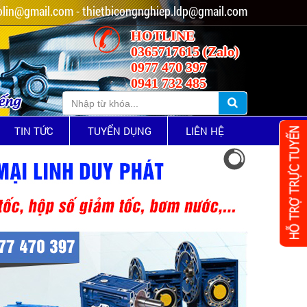
lin@gmail.com - thietbicongnghiep.ldp@gmail.com
HOTLINE
0365717615 (Zalo)
0977 470 397
0941 732 485
iếng
TIN TỨC
TUYỂN DỤNG
LIÊN HỆ