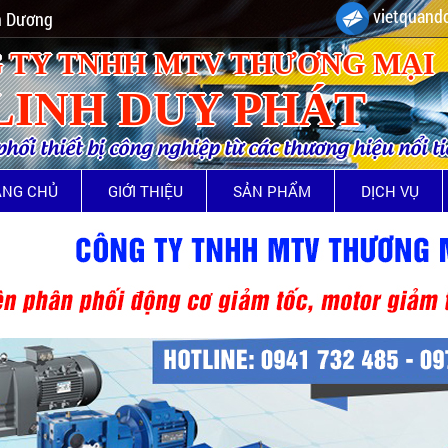
vietquando
nh Dương
 TY TNHH MTV THƯƠNG MẠI
LINH DUY PHÁT
ối thiết bị công nghiệp từ các thương hiệu nổi t
ANG CHỦ
GIỚI THIỆU
SẢN PHẨM
DỊCH VỤ