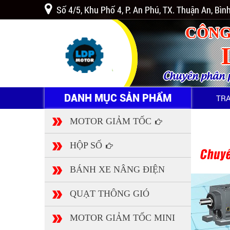
Số 4/5, Khu Phố 4, P. An Phú, TX. Thuận An, Bì
CÔNG
Chuyên phân ph
DANH MỤC SẢN PHẨM
TR
MOTOR GIẢM TỐC
HỘP SỐ
BÁNH XE NÂNG ĐIỆN
QUẠT THÔNG GIÓ
MOTOR GIẢM TỐC MINI