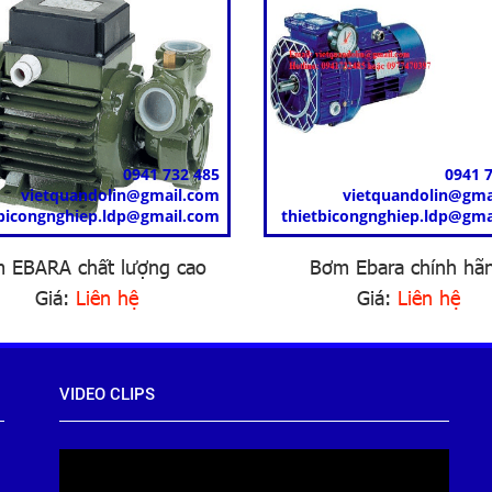
0941 732 485
0941 
vietquandolin@gmail.com
vietquandolin@gma
tbicongnghiep.ldp@gmail.com
thietbicongnghiep.ldp@gma
 EBARA chất lượng cao
Bơm Ebara chính hã
Giá:
Liên hệ
Giá:
Liên hệ
VIDEO CLIPS