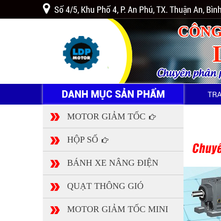
Số 4/5, Khu Phố 4, P. An Phú, TX. Thuận An, Bì
CÔNG
Chuyên phân ph
DANH MỤC SẢN PHẨM
TR
MOTOR GIẢM TỐC
HỘP SỐ
BÁNH XE NÂNG ĐIỆN
QUẠT THÔNG GIÓ
MOTOR GIẢM TỐC MINI