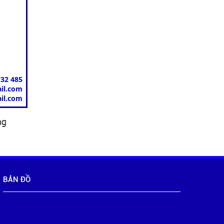
732 485
il.com
il.com
ng
BẢN ĐỒ