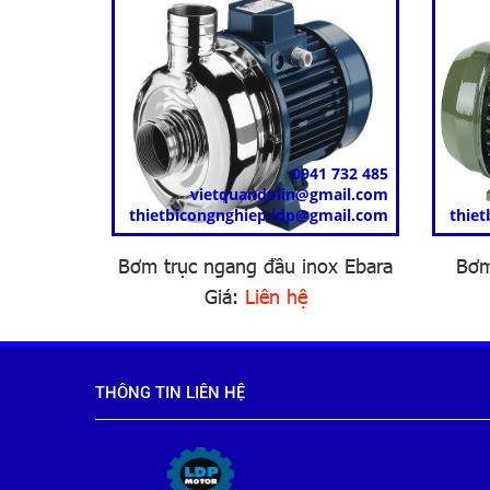
0941 732 485
vietquandolin@gmail.com
thietbicongnghiep.ldp@gmail.com
thie
Bơm trục ngang đầu inox Ebara
Bơm
Giá:
Liên hệ
THÔNG TIN LIÊN HỆ