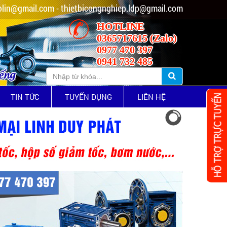
lin@gmail.com - thietbicongnghiep.ldp@gmail.com
HOTLINE
0365717615 (Zalo)
0977 470 397
0941 732 485
iếng
TIN TỨC
TUYỂN DỤNG
LIÊN HỆ