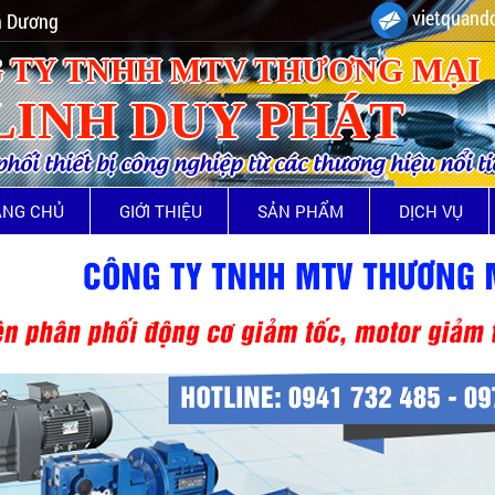
vietquando
nh Dương
 TY TNHH MTV THƯƠNG MẠI
LINH DUY PHÁT
ối thiết bị công nghiệp từ các thương hiệu nổi t
ANG CHỦ
GIỚI THIỆU
SẢN PHẨM
DỊCH VỤ