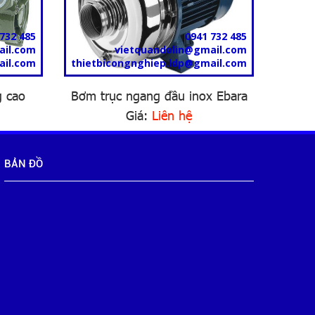
732 485
0941 732 485
ail.com
vietquandolin@gmail.com
ail.com
thietbicongnghiep.ldp@gmail.com
 cao
Bơm trục ngang đầu inox Ebara
Giá:
Liên hệ
BẢN ĐỒ