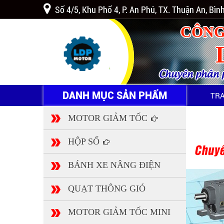
Số 4/5, Khu Phố 4, P. An Phú, TX. Thuận An, Bì
CÔNG
Chuyên phân ph
DANH MỤC SẢN PHẨM
TR
MOTOR GIẢM TỐC
HỘP SỐ
BÁNH XE NÂNG ĐIỆN
QUẠT THÔNG GIÓ
MOTOR GIẢM TỐC MINI