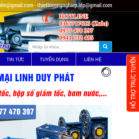
lin@gmail.com - thietbicongnghiep.ldp@gmail.com
HOTLINE
0365717615 (Zalo)
0977 470 397
0941 732 485
iếng
TIN TỨC
TUYỂN DỤNG
LIÊN HỆ