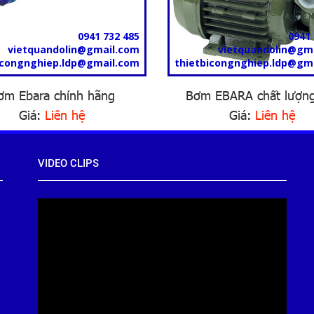
0941 732 485
0941 
vietquandolin@gmail.com
vietquandolin@gm
icongnghiep.ldp@gmail.com
thietbicongnghiep.ldp@gm
ơm Ebara chính hãng
Bơm EBARA chất lượng
Giá:
Liên hệ
Giá:
Liên hệ
VIDEO CLIPS