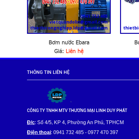
0941 732 485
vietquandolin@gmail.com
thietbicongnghiep.ldp@gmail.com
thietb
Bơm nước Ebara
B
Giá:
Liên hệ
THÔNG TIN LIÊN HỆ
CÔNG TY TNHH MTV THƯƠNG MẠI LINH DUY PHÁT
Đ/c
: Số 4/5, KP 4, Phường An Phú, TPHCM
Điện thoại
: 0941 732 485 - 0977 470 397