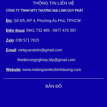
THÔNG TIN LIÊN HỆ
CÔNG TY TNHH MTV THƯƠNG MẠI LINH DUY PHÁT
Đ/c
: Số 4/5, KP 4, Phường An Phú, TPHCM
Điện thoại
: 0941 732 485 - 0977 470 397
Zalo
: 036 571 7615
Email
: vietquandolin@gmail.com
thietbicongnghiep.ldp@gmail.com
Website
: www.motorgiamtocbinhduong.com
BẢN ĐỒ