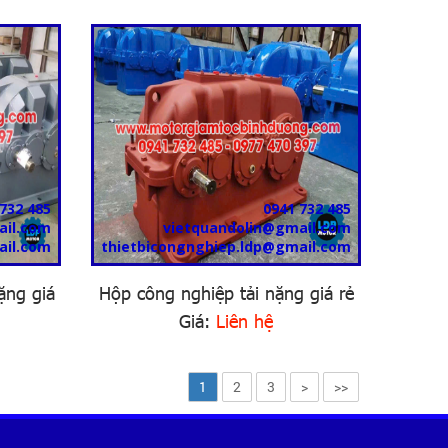
732 485
0941 732 485
ail.com
vietquandolin@gmail.com
ail.com
thietbicongnghiep.ldp@gmail.com
ặng giá
Hộp công nghiệp tải nặng giá rẻ
Giá:
Liên hệ
1
2
3
>
>>