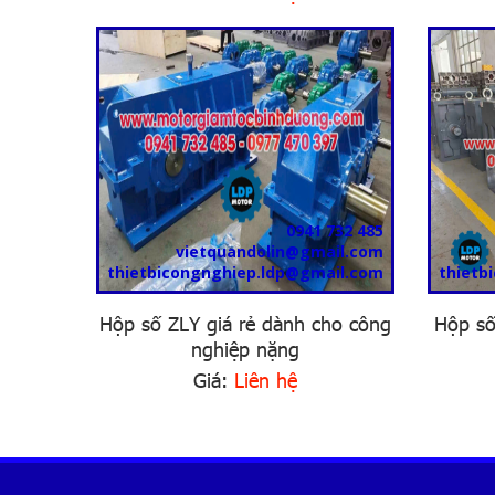
0941 732 485
vietquandolin@gmail.com
thietbicongnghiep.ldp@gmail.com
thietb
Hộp số ZLY giá rẻ dành cho công
Hộp số
nghiệp nặng
Giá:
Liên hệ