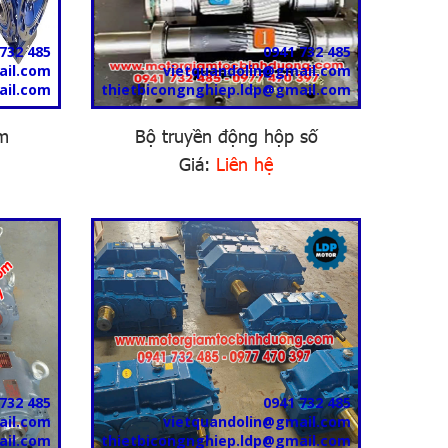
732 485
0941 732 485
ail.com
vietquandolin@gmail.com
ail.com
thietbicongnghiep.ldp@gmail.com
âm
Bộ truyền động hộp số
Giá:
Liên hệ
732 485
0941 732 485
ail.com
vietquandolin@gmail.com
ail.com
thietbicongnghiep.ldp@gmail.com