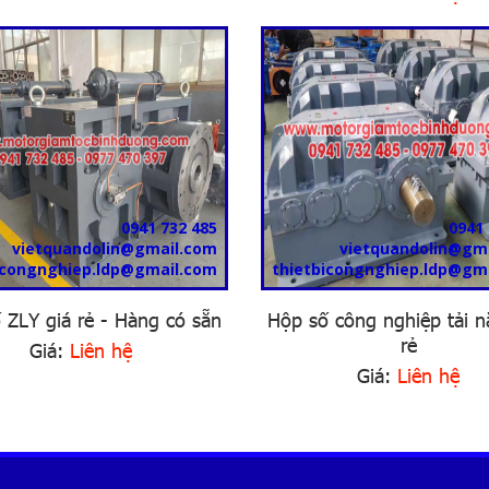
0941 732 485
0941 
vietquandolin@gmail.com
vietquandolin@gm
icongnghiep.ldp@gmail.com
thietbicongnghiep.ldp@gm
 ZLY giá rẻ - Hàng có sẵn
Hộp số công nghiệp tải n
rẻ
Giá:
Liên hệ
Giá:
Liên hệ