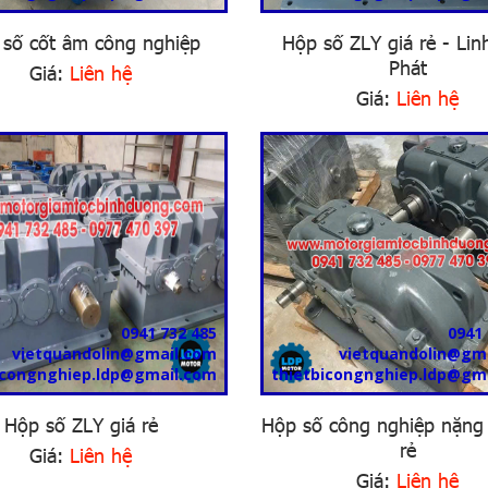
số cốt âm công nghiệp
Hộp số ZLY giá rẻ - Lin
Phát
Giá:
Liên hệ
Giá:
Liên hệ
0941 732 485
0941 
vietquandolin@gmail.com
vietquandolin@gm
icongnghiep.ldp@gmail.com
thietbicongnghiep.ldp@gm
Hộp số ZLY giá rẻ
Hộp số công nghiệp nặng 
rẻ
Giá:
Liên hệ
Giá:
Liên hệ