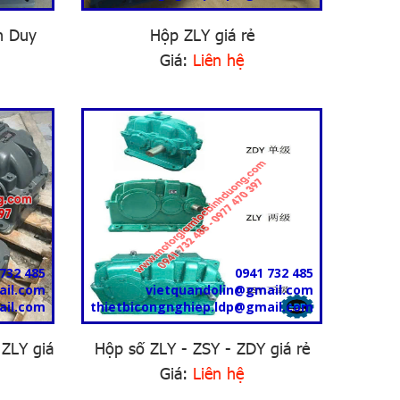
h Duy
Hộp ZLY giá rẻ
Giá:
Liên hệ
732 485
0941 732 485
ail.com
vietquandolin@gmail.com
ail.com
thietbicongnghiep.ldp@gmail.com
ZLY giá
Hộp số ZLY - ZSY - ZDY giá rẻ
Giá:
Liên hệ