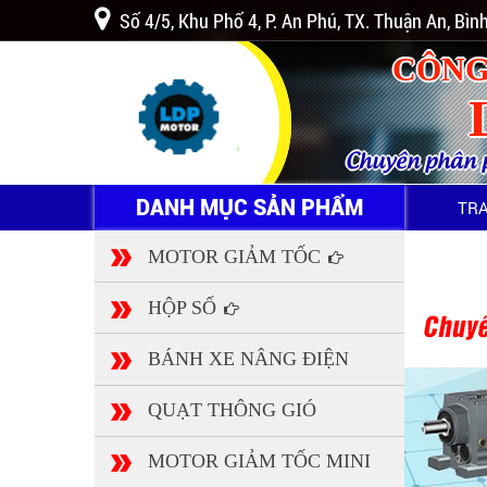
Số 4/5, Khu Phố 4, P. An Phú, TX. Thuận An, Bì
CÔNG
Chuyên phân ph
DANH MỤC SẢN PHẨM
TR
MOTOR GIẢM TỐC
HỘP SỐ
BÁNH XE NÂNG ĐIỆN
QUẠT THÔNG GIÓ
MOTOR GIẢM TỐC MINI