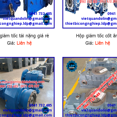
0941 732 485
0941 
vietquandolin@gmail.com
vietquandolin@gm
icongnghiep.ldp@gmail.com
thietbicongnghiep.ldp@gm
giảm tốc tải nặng giá rẻ
Hộp giảm tốc cốt 
Giá:
Liên hệ
Giá:
Liên hệ
0941 732 485
0941 
vietquandolin@gmail.com
vietquandolin@gm
icongnghiep.ldp@gmail.com
thietbicongnghiep.ldp@gm