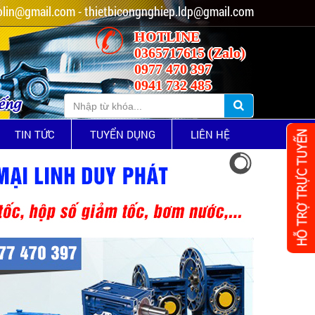
lin@gmail.com - thietbicongnghiep.ldp@gmail.com
HOTLINE
0365717615 (Zalo)
0977 470 397
0941 732 485
iếng
TIN TỨC
TUYỂN DỤNG
LIÊN HỆ