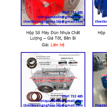
0941 732 485
vietquandolin@gmail.com
thietbicongnghiep.ldp@gmail.com
thietb
Hộp Số Máy Đùn Nhựa Chất
Hộp 
Lượng – Giá Tốt, Bền Bỉ
Giá:
Liên hệ
0941 732 485
vietquandolin@gmail.com
thietbicongnghiep.ldp@gmail.com
thietb