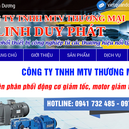
vietquando
nh Dương
 TY TNHH MTV THƯƠNG MẠI
LINH DUY PHÁT
ối thiết bị công nghiệp từ các thương hiệu nổi t
ANG CHỦ
GIỚI THIỆU
SẢN PHẨM
DỊCH VỤ