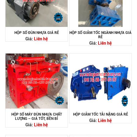
HỘP SỐ ĐÙN NHỰA GIÁ RẺ
HỘP SỐ GIẢM TỐC NGÀNH NHỰA GIÁ
RẺ
Giá:
Liên hệ
Giá:
Liên hệ
HỘP SỐ MÁY ĐÙN NHỰA CHẤT
HỘP GIẢM TỐC TẢI NẶNG GIÁ RẺ
LƯỢNG – GIÁ TỐT, BỀN BỈ
Giá:
Liên hệ
Giá:
Liên hệ