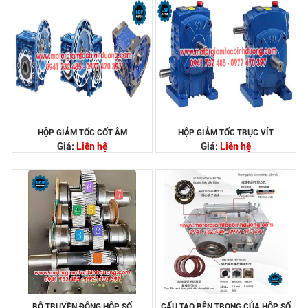
HỘP GIẢM TỐC CỐT ÂM
HỘP GIẢM TỐC TRỤC VÍT
Giá:
Liên hệ
Giá:
Liên hệ
BỘ TRUYỀN ĐỘNG HỘP SỐ
CẤU TẠO BÊN TRONG CỦA HỘP SỐ