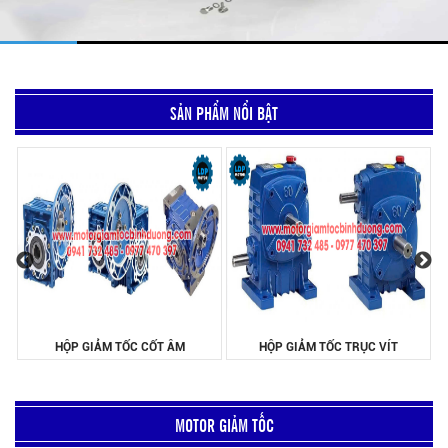
SẢN PHẨM NỔI BẬT
HỘP GIẢM TỐC TRỤC VÍT
BƠM NƯỚC GIÁ RẺ TECO
MOTOR GIẢM TỐC