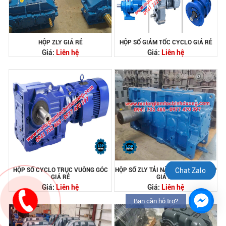
HỘP ZLY GIÁ RẺ
HỘP SỐ GIẢM TỐC CYCLO GIÁ RẺ
Giá:
Liên hệ
Giá:
Liên hệ
HỘP SỐ CYCLO TRỤC VUÔNG GÓC
HỘP SỐ ZLY TẢI NẶNG CÔNG NGHIỆP
Chat Zalo
GIÁ RẺ
GIÁ RẺ
Giá:
Liên hệ
Giá:
Liên hệ
Bạn cần hỗ trợ?