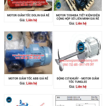
MOTOR GIẢM TỐC DOLIN GIÁ RẺ
MOTOR TOSHIBA TIẾT KIỆM ĐIỆN
CỘNG HỘP SỐ LIÊN MINH GIÁ RẺ
Giá:
Liên hệ
Giá:
Liên hệ
MOTOR GIẢM TỐC ABB GIÁ RẺ
ĐỘNG CƠ KHUẤY - MOTOR GIẢM
TỐC TUNGLEE
Giá:
Liên hệ
Giá:
Liên hệ