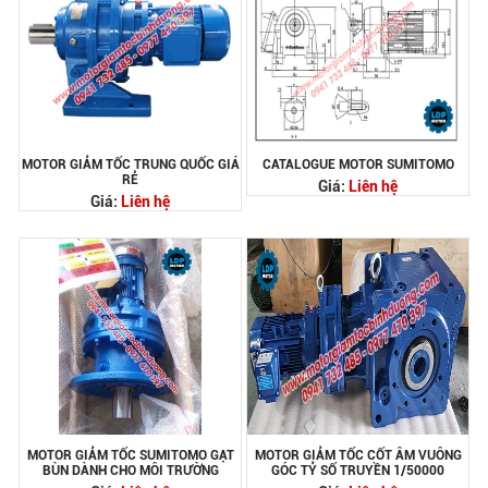
MOTOR GIẢM TỐC TRUNG QUỐC GIÁ
CATALOGUE MOTOR SUMITOMO
RẺ
Giá:
Liên hệ
Giá:
Liên hệ
MOTOR GIẢM TỐC SUMITOMO GẠT
MOTOR GIẢM TỐC CỐT ÂM VUÔNG
BÙN DÀNH CHO MÔI TRƯỜNG
GÓC TỶ SỐ TRUYỀN 1/50000