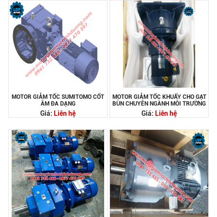
MOTOR GIẢM TỐC SUMITOMO CỐT
MOTOR GIẢM TỐC KHUẤY CHO GẠT
ÂM ĐA DẠNG
BÙN CHUYÊN NGÀNH MÔI TRƯỜNG
Giá:
Liên hệ
Giá:
Liên hệ