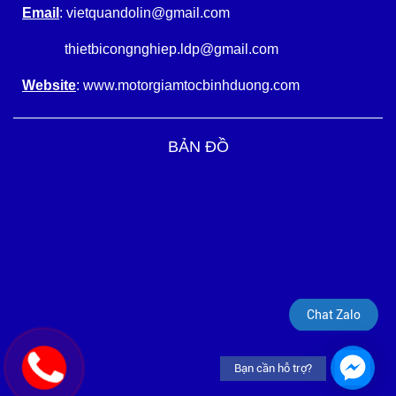
Email
: vietquandolin@gmail.com
thietbicongnghiep.ldp@gmail.com
Website
: www.motorgiamtocbinhduong.com
BẢN ĐỒ
Chat Zalo
Bạn cần hỗ trợ?