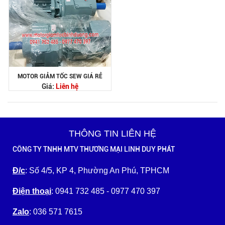
MOTOR GIẢM TỐC SEW GIÁ RẺ
Giá:
Liên hệ
THÔNG TIN LIÊN HỆ
CÔNG TY TNHH MTV THƯƠNG MẠI LINH DUY PHÁT
Đ/c
: Số 4/5, KP 4, Phường An Phú, TPHCM
Điện thoại
: 0941 732 485 - 0977 470 397
Zalo
: 036 571 7615