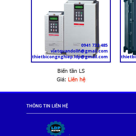
1 732 485
0941 732 485
mail.com
vietquandolin@gmail.com
mail.com
thietbicongnghiep.ldp@gmail.com
thietb
Biến tần LS
Giá:
Liên hệ
THÔNG TIN LIÊN HỆ