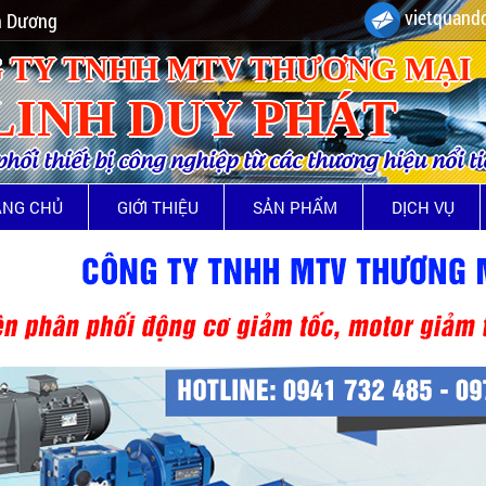
vietquando
nh Dương
 TY TNHH MTV THƯƠNG MẠI
LINH DUY PHÁT
ối thiết bị công nghiệp từ các thương hiệu nổi t
ANG CHỦ
GIỚI THIỆU
SẢN PHẨM
DỊCH VỤ