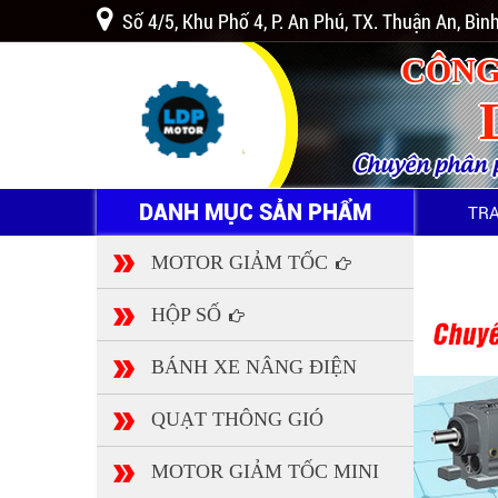
Số 4/5, Khu Phố 4, P. An Phú, TX. Thuận An, Bì
CÔNG
Chuyên phân ph
DANH MỤC SẢN PHẨM
TR
MOTOR GIẢM TỐC
HỘP SỐ
BÁNH XE NÂNG ĐIỆN
QUẠT THÔNG GIÓ
MOTOR GIẢM TỐC MINI