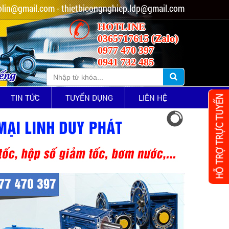
lin@gmail.com - thietbicongnghiep.ldp@gmail.com
HOTLINE
0365717615 (Zalo)
0977 470 397
0941 732 485
iếng
TIN TỨC
TUYỂN DỤNG
LIÊN HỆ