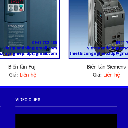
0941 732 485
0941 
vietquandolin@gmail.com
vietquandolin@gma
icongnghiep.ldp@gmail.com
thietbicongnghiep.ldp@gma
Biến tần Fuji
Biến tần Siemens
Giá:
Liên hệ
Giá:
Liên hệ
VIDEO CLIPS