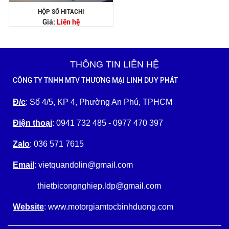
HỘP SỐ HITACHI
Giá:
Liên hệ
THÔNG TIN LIÊN HỆ
CÔNG TY TNHH MTV THƯƠNG MẠI LINH DUY PHÁT
Đ/c
: Số 4/5, KP 4, Phường An Phú, TPHCM
Điện thoại
: 0941 732 485 - 0977 470 397
Zalo
: 036 571 7615
Email
: vietquandolin@gmail.com
thietbicongnghiep.ldp@gmail.com
Website
: www.motorgiamtocbinhduong.com