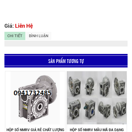
Giá:
Liên Hệ
CHI TIẾT
BÌNH LUẬN
SẢN PHẨM TƯƠNG TỰ
HỘP SỐ NMRV GIÁ RẺ CHẤT LƯỢNG
HỘP SỐ NMRV MẪU MÃ ĐA DẠNG