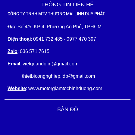
THÔNG TIN LIÊN HỆ
CÔNG TY TNHH MTV THƯƠNG MẠI LINH DUY PHÁT
Đ/c
: Số 4/5, KP 4, Phường An Phú, TPHCM
Điện thoại
: 0941 732 485 - 0977 470 397
Zalo
: 036 571 7615
Email
: vietquandolin@gmail.com
thietbicongnghiep.ldp@gmail.com
Website
: www.motorgiamtocbinhduong.com
BẢN ĐỒ