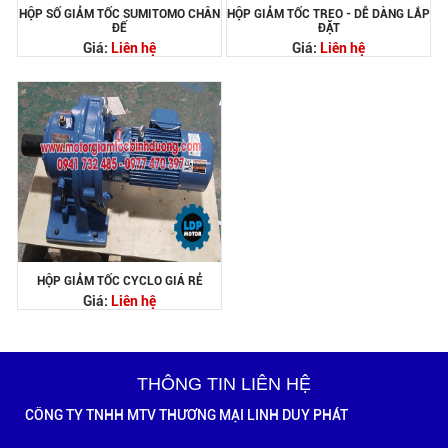
HỘP SỐ GIẢM TỐC SUMITOMO CHÂN
HỘP GIẢM TỐC TREO - DỄ DÀNG LẮP
ĐẾ
ĐẶT
Giá:
Liên hệ
Giá:
Liên hệ
HỘP GIẢM TỐC CYCLO GIÁ RẺ
Giá:
Liên hệ
THÔNG TIN LIÊN HỆ
CÔNG TY TNHH MTV THƯƠNG MẠI LINH DUY PHÁT