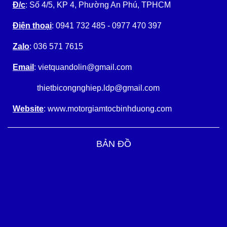
Đ/c
: Số 4/5, KP 4, Phường An Phú, TPHCM
Điện thoại
: 0941 732 485 - 0977 470 397
Zalo
: 036 571 7615
Email
: vietquandolin@gmail.com
thietbicongnghiep.ldp@gmail.com
Website
: www.motorgiamtocbinhduong.com
BẢN ĐỒ