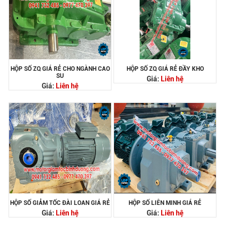
HỘP SỐ ZQ GIÁ RẺ CHO NGÀNH CAO
HỘP SỐ ZQ GIÁ RẺ ĐẦY KHO
SU
Giá:
Liên hệ
Giá:
Liên hệ
HỘP SỐ GIẢM TỐC ĐÀI LOAN GIÁ RẺ
HỘP SỐ LIÊN MINH GIÁ RẺ
Giá:
Liên hệ
Giá:
Liên hệ