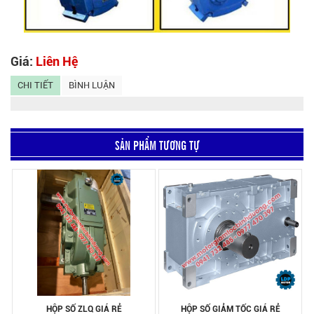
Giá:
Liên Hệ
CHI TIẾT
BÌNH LUẬN
SẢN PHẨM TƯƠNG TỰ
HỘP SỐ ZLQ GIÁ RẺ
HỘP SỐ GIẢM TỐC GIÁ RẺ