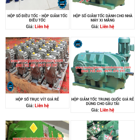
HỘP SỐ ĐIỀU TỐC - HỘP GIẢM TỐC
HỘP SỐ GIẢM TỐC DÀNH CHO NHÀ
ĐIỀU TỐC
MÁY XI MĂNG
Giá:
Liên hệ
Giá:
Liên hệ
HỘP SỐ TRỤC VÍT GIÁ RẺ
HỘP GIẢM TỐC TRUNG QUỐC GIÁ RẺ
DÙNG CHO GẦU TẢI
Giá:
Liên hệ
Giá:
Liên hệ