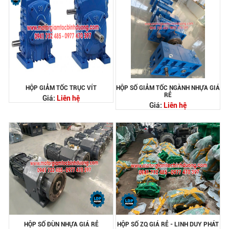
HỘP GIẢM TỐC TRỤC VÍT
HỘP SỐ GIẢM TỐC NGÀNH NHỰA GIÁ
RẺ
Giá:
Liên hệ
Giá:
Liên hệ
HỘP SỐ ĐÙN NHỰA GIÁ RẺ
HỘP SỐ ZQ GIÁ RẺ - LINH DUY PHÁT