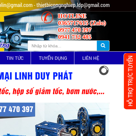
lin@gmail.com - thietbicongnghiep.ldp@gmail.com
HOTLINE
0365717615 (Zalo)
0977 470 397
0941 732 485
iếng
TIN TỨC
TUYỂN DỤNG
LIÊN HỆ