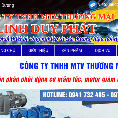
vietquando
nh Dương
 TY TNHH MTV THƯƠNG MẠI
LINH DUY PHÁT
ối thiết bị công nghiệp từ các thương hiệu nổi t
ANG CHỦ
GIỚI THIỆU
SẢN PHẨM
DỊCH VỤ