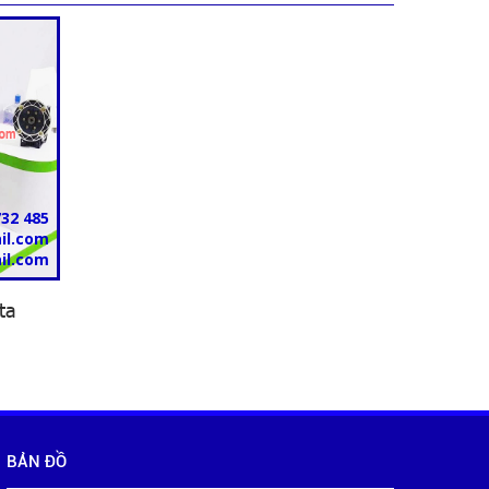
732 485
il.com
il.com
ta
BẢN ĐỒ