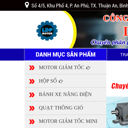
Số 4/5, Khu Phố 4, P. An Phú, TX. Thuận An, Bì
CÔNG
Chuyên phân ph
DANH MỤC SẢN PHẨM
TR
MOTOR GIẢM TỐC
HỘP SỐ
BÁNH XE NÂNG ĐIỆN
QUẠT THÔNG GIÓ
MOTOR GIẢM TỐC MINI