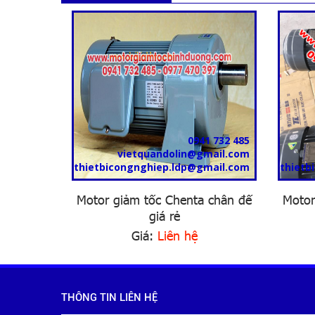
0941 732 485
vietquandolin@gmail.com
thietbicongnghiep.ldp@gmail.com
thietb
Motor giảm tốc Chenta chân đế
Motor
giá rẻ
Giá:
Liên hệ
THÔNG TIN LIÊN HỆ