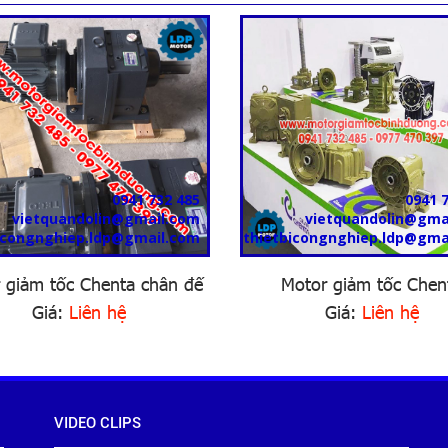
0941 732 485
0941 
vietquandolin@gmail.com
vietquandolin@gma
icongnghiep.ldp@gmail.com
thietbicongnghiep.ldp@gma
 giảm tốc Chenta chân đế
Motor giảm tốc Chen
Giá:
Liên hệ
Giá:
Liên hệ
VIDEO CLIPS