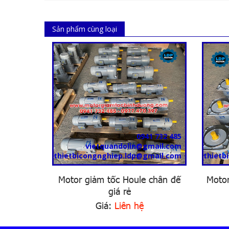
Sản phẩm cùng loại
0941 732 485
vietquandolin@gmail.com
thietbicongnghiep.ldp@gmail.com
thietb
Motor giảm tốc Houle chân đế
Motor
giá rẻ
Giá:
Liên hệ