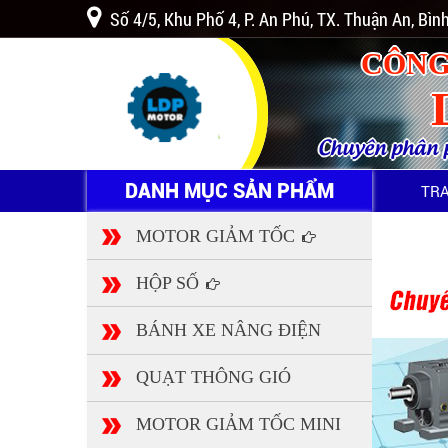
Số 4/5, Khu Phố 4, P. An Phú, TX. Thuận An, Bì
CÔNG
Chuyên phân ph
DANH MỤC SẢN PHẨM
TR
MOTOR GIẢM TỐC
HỘP SỐ
BÁNH XE NÂNG ĐIỆN
QUẠT THÔNG GIÓ
MOTOR GIẢM TỐC MINI