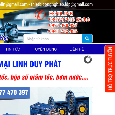
lin@gmail.com - thietbicongnghiep.ldp@gmail.com
HOTLINE
0365717615 (Zalo)
0977 470 397
0941 732 485
iếng
TIN TỨC
TUYỂN DỤNG
LIÊN HỆ