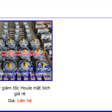
0941 732 485
vietquandolin@gmail.com
icongnghiep.ldp@gmail.com
 giảm tốc Houle mặt bích
giá rẻ
Giá:
Liên hệ