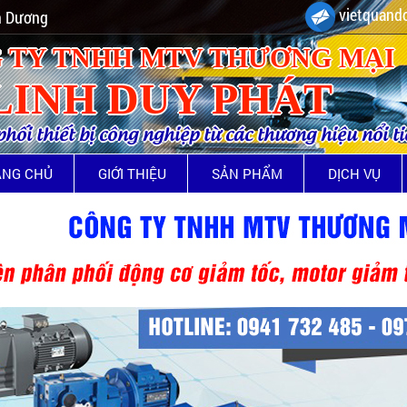
vietquando
nh Dương
 TY TNHH MTV THƯƠNG MẠI
LINH DUY PHÁT
ối thiết bị công nghiệp từ các thương hiệu nổi t
ANG CHỦ
GIỚI THIỆU
SẢN PHẨM
DỊCH VỤ