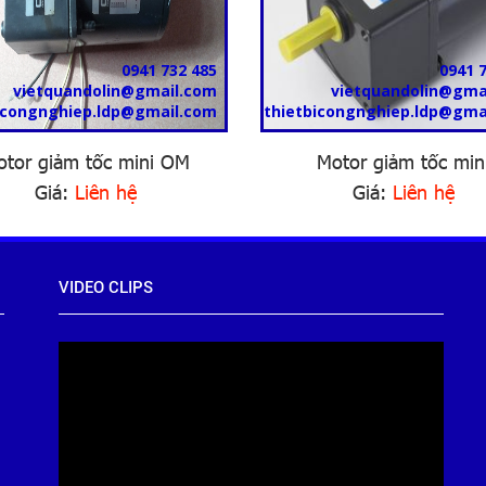
0941 732 485
0941 
vietquandolin@gmail.com
vietquandolin@gma
icongnghiep.ldp@gmail.com
thietbicongnghiep.ldp@gma
tor giảm tốc mini OM
Motor giảm tốc min
Giá:
Liên hệ
Giá:
Liên hệ
VIDEO CLIPS