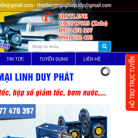
lin@gmail.com - thietbicongnghiep.ldp@gmail.com
HOTLINE
0365717615 (Zalo)
0977 470 397
0941 732 485
iếng
TIN TỨC
TUYỂN DỤNG
LIÊN HỆ