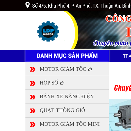
Số 4/5, Khu Phố 4, P. An Phú, TX. Thuận An, Bì
CÔNG
Chuyên phân ph
DANH MỤC SẢN PHẨM
TR
MOTOR GIẢM TỐC
HỘP SỐ
BÁNH XE NÂNG ĐIỆN
QUẠT THÔNG GIÓ
MOTOR GIẢM TỐC MINI