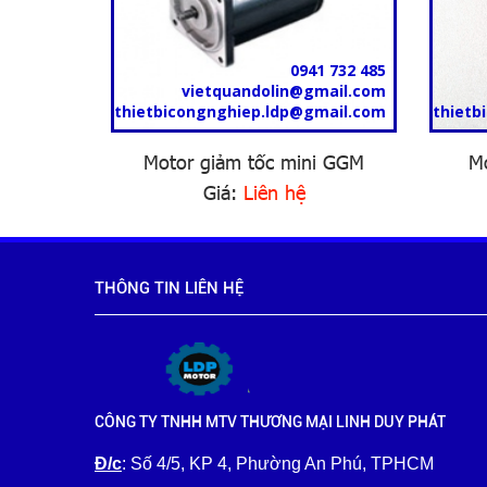
1 732 485
0941 732 485
mail.com
vietquandolin@gmail.com
mail.com
thietbicongnghiep.ldp@gmail.com
thietb
anasonic
Motor giảm tốc mini GGM
Mo
Giá:
Liên hệ
THÔNG TIN LIÊN HỆ
CÔNG TY TNHH MTV THƯƠNG MẠI LINH DUY PHÁT
Đ/c
: Số 4/5, KP 4, Phường An Phú, TPHCM