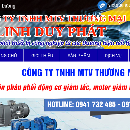
vietquando
nh Dương
 TY TNHH MTV THƯƠNG MẠI
LINH DUY PHÁT
ối thiết bị công nghiệp từ các thương hiệu nổi t
ANG CHỦ
GIỚI THIỆU
SẢN PHẨM
DỊCH VỤ