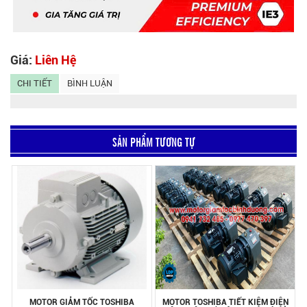
Giá:
Liên Hệ
CHI TIẾT
BÌNH LUẬN
SẢN PHẨM TƯƠNG TỰ
MOTOR GIẢM TỐC TOSHIBA
MOTOR TOSHIBA TIẾT KIỆM ĐIỆN