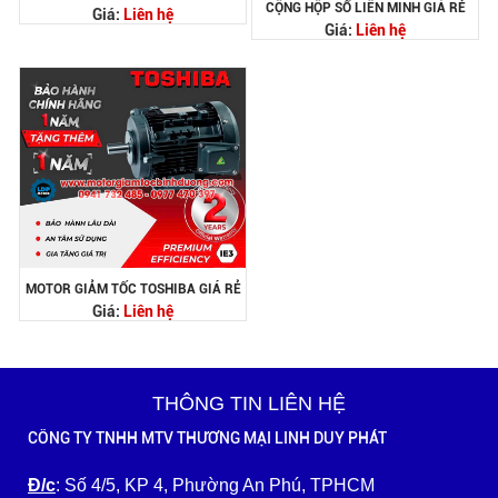
CỘNG HỘP SỐ LIÊN MINH GIÁ RẺ
Giá:
Liên hệ
Giá:
Liên hệ
MOTOR GIẢM TỐC TOSHIBA GIÁ RẺ
Giá:
Liên hệ
THÔNG TIN LIÊN HỆ
CÔNG TY TNHH MTV THƯƠNG MẠI LINH DUY PHÁT
Đ/c
: Số 4/5, KP 4, Phường An Phú, TPHCM