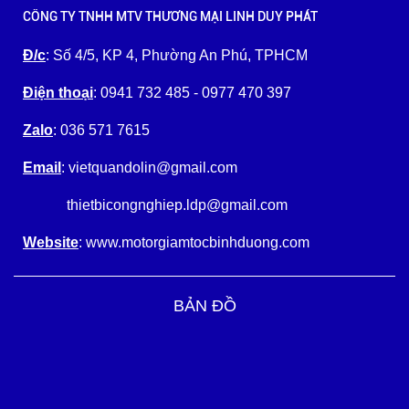
CÔNG TY TNHH MTV THƯƠNG MẠI LINH DUY PHÁT
Đ/c
: Số 4/5, KP 4, Phường An Phú, TPHCM
Điện thoại
: 0941 732 485 - 0977 470 397
Zalo
: 036 571 7615
Email
: vietquandolin@gmail.com
thietbicongnghiep.ldp@gmail.com
Website
: www.motorgiamtocbinhduong.com
BẢN ĐỒ