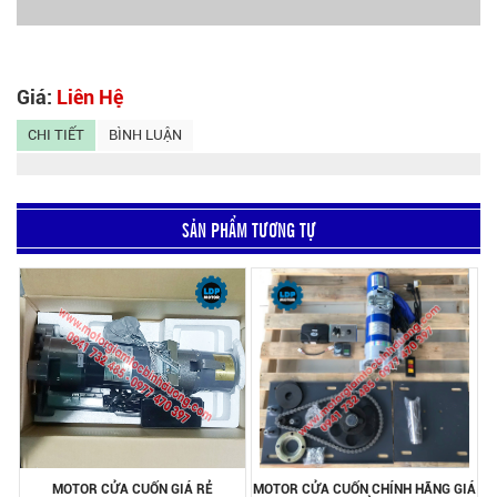
Giá:
Liên Hệ
CHI TIẾT
BÌNH LUẬN
SẢN PHẨM TƯƠNG TỰ
MOTOR CỬA CUỐN GIÁ RẺ
MOTOR CỬA CUỐN CHÍNH HÃNG GIÁ