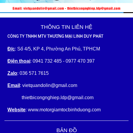
THÔNG TIN LIÊN HỆ
CÔNG TY TNHH MTV THƯƠNG MẠI LINH DUY PHÁT
Đ/c
: Số 4/5, KP 4, Phường An Phú, TPHCM
Điện thoại
: 0941 732 485 - 0977 470 397
Zalo
: 036 571 7615
Email
: vietquandolin@gmail.com
thietbicongnghiep.ldp@gmail.com
Website
: www.motorgiamtocbinhduong.com
BẢN ĐỒ