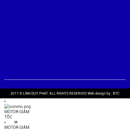
2017 © LINH DUY PHAT. ALL RIGHTS RESERVED Web design by :
BTC
MOTOR GIẢM
TỐC
MOTOR GIẢM