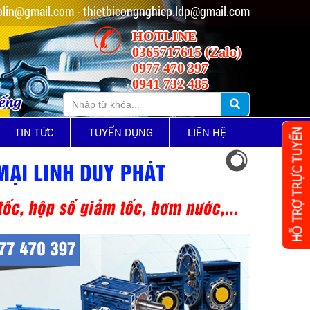
lin@gmail.com - thietbicongnghiep.ldp@gmail.com
HOTLINE
0365717615 (Zalo)
0977 470 397
0941 732 485
iếng
TIN TỨC
TUYỂN DỤNG
LIÊN HỆ