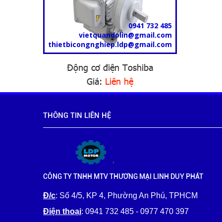
0941 732 485
vietquandolin@gmail.com
thietbicongnghiep.ldp@gmail.com
Động cơ điện Toshiba
Giá:
Liên hệ
THÔNG TIN LIÊN HỆ
CÔNG TY TNHH MTV THƯƠNG MẠI LINH DUY PHÁT
Đ/c
: Số 4/5, KP 4, Phường An Phú, TPHCM
Điện thoại
: 0941 732 485 - 0977 470 397