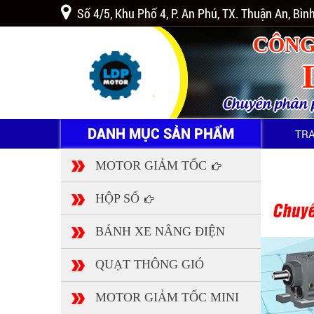
Số 4/5, Khu Phố 4, P. An Phú, TX. Thuận An, Bì
CÔNG
Chuyên phân ph
DANH MỤC SẢN PHẨM
TR
MOTOR GIẢM TỐC
HỘP SỐ
BÁNH XE NÂNG ĐIỆN
QUẠT THÔNG GIÓ
MOTOR GIẢM TỐC MINI