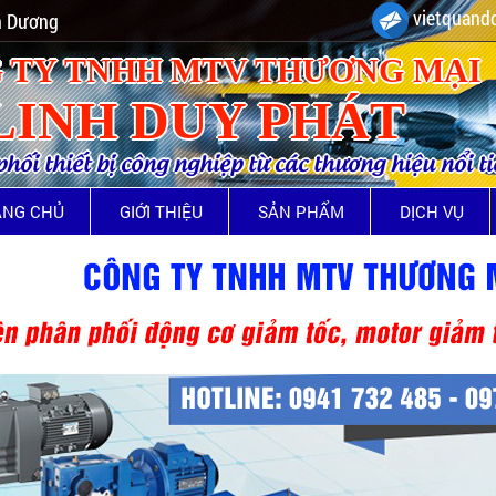
vietquando
nh Dương
 TY TNHH MTV THƯƠNG MẠI
LINH DUY PHÁT
ối thiết bị công nghiệp từ các thương hiệu nổi t
ANG CHỦ
GIỚI THIỆU
SẢN PHẨM
DỊCH VỤ