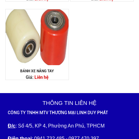
BÁNH XE NÂNG TAY
Giá:
Liên hệ
THÔNG TIN LIÊN HỆ
CÔNG TY TNHH MTV THƯƠNG MẠI LINH DUY PHÁT
Đ/c
: Số 4/5, KP 4, Phường An Phú, TPHCM
Điện thoại
: 0941 732 485 - 0977 470 397