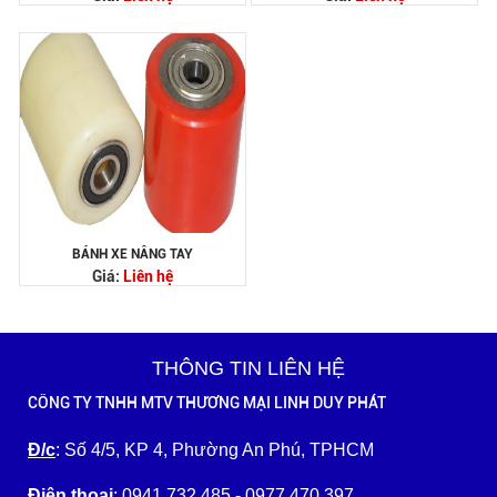
BÁNH XE NÂNG TAY
Giá:
Liên hệ
THÔNG TIN LIÊN HỆ
CÔNG TY TNHH MTV THƯƠNG MẠI LINH DUY PHÁT
Đ/c
: Số 4/5, KP 4, Phường An Phú, TPHCM
Điện thoại
: 0941 732 485 - 0977 470 397