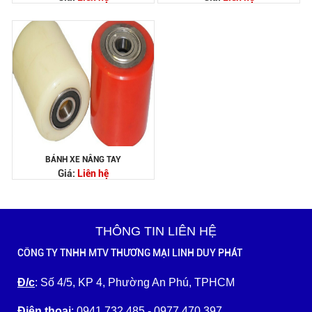
BÁNH XE NÂNG TAY
Giá:
Liên hệ
THÔNG TIN LIÊN HỆ
CÔNG TY TNHH MTV THƯƠNG MẠI LINH DUY PHÁT
Đ/c
: Số 4/5, KP 4, Phường An Phú, TPHCM
Điện thoại
: 0941 732 485 - 0977 470 397