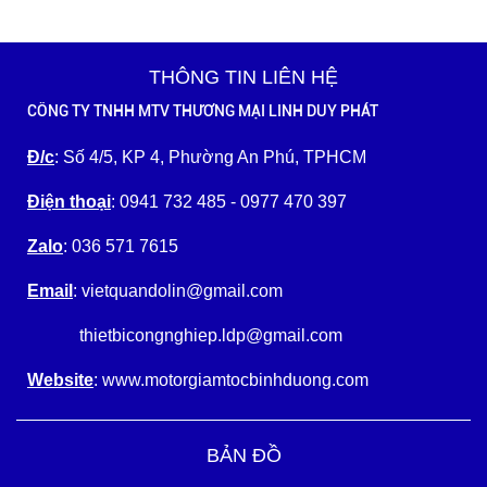
THÔNG TIN LIÊN HỆ
CÔNG TY TNHH MTV THƯƠNG MẠI LINH DUY PHÁT
Đ/c
: Số 4/5, KP 4, Phường An Phú, TPHCM
Điện thoại
: 0941 732 485 - 0977 470 397
Zalo
: 036 571 7615
Email
: vietquandolin@gmail.com
thietbicongnghiep.ldp@gmail.com
Website
: www.motorgiamtocbinhduong.com
BẢN ĐỒ