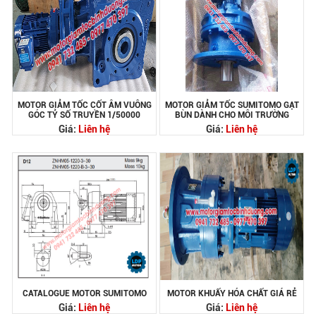
MOTOR GIẢM TỐC CỐT ÂM VUÔNG
MOTOR GIẢM TỐC SUMITOMO GẠT
GÓC TỶ SỐ TRUYỀN 1/50000
BÙN DÀNH CHO MÔI TRƯỜNG
Giá:
Liên hệ
Giá:
Liên hệ
CATALOGUE MOTOR SUMITOMO
MOTOR KHUẤY HÓA CHẤT GIÁ RẺ
Giá:
Liên hệ
Giá:
Liên hệ