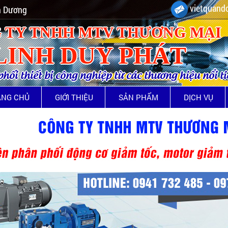
vietquando
nh Dương
 TY TNHH MTV THƯƠNG MẠI
LINH DUY PHÁT
ối thiết bị công nghiệp từ các thương hiệu nổi t
ANG CHỦ
GIỚI THIỆU
SẢN PHẨM
DỊCH VỤ