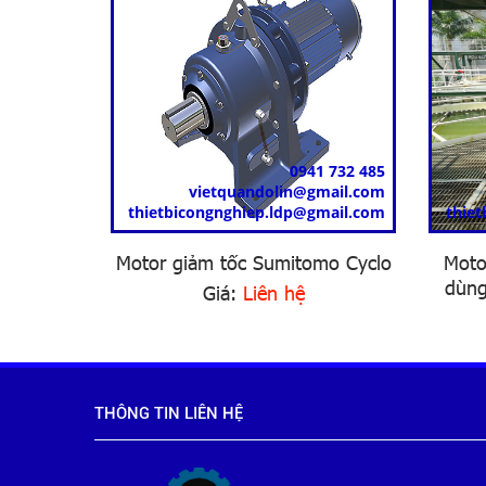
1 732 485
0941 732 485
mail.com
vietquandolin@gmail.com
gmail.com
thietbicongnghiep.ldp@gmail.com
thie
omo chân
Motor giảm tốc Sumitomo Cyclo
Moto
dùng
Giá:
Liên hệ
THÔNG TIN LIÊN HỆ