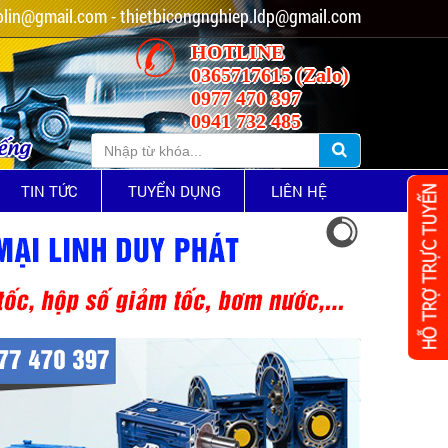
lin@gmail.com - thietbicongnghiep.ldp@gmail.com
HOTLINE
0365717615 (Zalo)
0977 470 397
0941 732 485
iếng
TIN TỨC
TUYỂN DỤNG
LIÊN HỆ