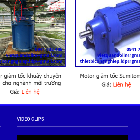
0941 732 485
0941 
vietquandolin@gmail.com
vietquandolin@gma
tbicongnghiep.ldp@gmail.com
thietbicongnghiep.ldp@gma
r giảm tốc khuấy chuyên
Motor giảm tốc Sumito
 cho nghành môi trường
Giá:
Liên hệ
Giá:
Liên hệ
VIDEO CLIPS