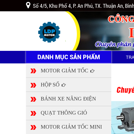
Số 4/5, Khu Phố 4, P. An Phú, TX. Thuận An, Bì
CÔNG
Chuyên phân ph
DANH MỤC SẢN PHẨM
TR
MOTOR GIẢM TỐC
HỘP SỐ
BÁNH XE NÂNG ĐIỆN
QUẠT THÔNG GIÓ
MOTOR GIẢM TỐC MINI