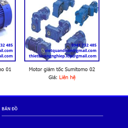
732 485
0941 732 485
il.com
vietquandolin@gmail.com
il.com
thietbicongnghiep.ldp@gmail.com
thietbi
mo 01
Motor giảm tốc Sumitomo 02
Moto
Giá:
Liên hệ
BẢN ĐỒ