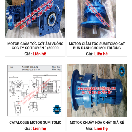
MOTOR GIẢM TỐC CỐT ÂM VUÔNG
MOTOR GIẢM TỐC SUMITOMO GẠT
GÓC TỶ SỐ TRUYỀN 1/50000
BÙN DÀNH CHO MÔI TRƯỜNG
Giá:
Liên hệ
Giá:
Liên hệ
CATALOGUE MOTOR SUMITOMO
MOTOR KHUẤY HÓA CHẤT GIÁ RẺ
Giá:
Liên hệ
Giá:
Liên hệ