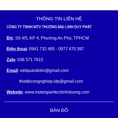
THÔNG TIN LIÊN HỆ
CÔNG TY TNHH MTV THƯƠNG MẠI LINH DUY PHÁT
Đ/c
: Số 4/5, KP 4, Phường An Phú, TPHCM
Điện thoại
: 0941 732 485 - 0977 470 397
Zalo
: 036 571 7615
Email
: vietquandolin@gmail.com
thietbicongnghiep.ldp@gmail.com
Website
: www.motorgiamtocbinhduong.com
BẢN ĐỒ