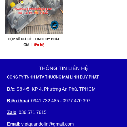
HỘP SỐ GIÁ RẺ - LINH DUY PHÁT
Giá:
Liên hệ
THÔNG TIN LIÊN HỆ
CÔNG TY TNHH MTV THƯƠNG MẠI LINH DUY PHÁT
Đ/c
: Số 4/5, KP 4, Phường An Phú, TPHCM
Điện thoại
: 0941 732 485 - 0977 470 397
Zalo
: 036 571 7615
Email
: vietquandolin@gmail.com