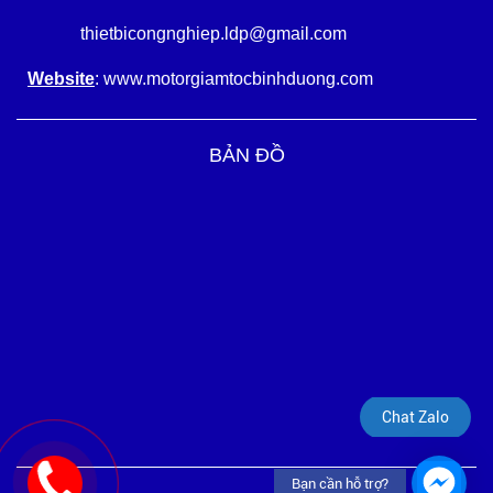
thietbicongnghiep.ldp@gmail.com
Website
: www.motorgiamtocbinhduong.com
BẢN ĐỒ
Chat Zalo
Bạn cần hỗ trợ?