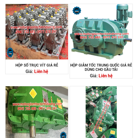
HỘP SỐ TRỤC VÍT GIÁ RẺ
HỘP GIẢM TỐC TRUNG QUỐC GIÁ RẺ
DÙNG CHO GẦU TẢI
Giá:
Liên hệ
Giá:
Liên hệ