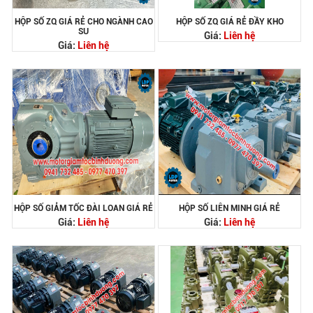
HỘP SỐ ZQ GIÁ RẺ CHO NGÀNH CAO
HỘP SỐ ZQ GIÁ RẺ ĐẦY KHO
SU
Giá:
Liên hệ
Giá:
Liên hệ
HỘP SỐ GIẢM TỐC ĐÀI LOAN GIÁ RẺ
HỘP SỐ LIÊN MINH GIÁ RẺ
Giá:
Liên hệ
Giá:
Liên hệ