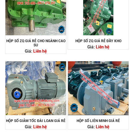
HỘP SỐ ZQ GIÁ RẺ CHO NGÀNH CAO
HỘP SỐ ZQ GIÁ RẺ ĐẦY KHO
SU
Giá:
Liên hệ
Giá:
Liên hệ
HỘP SỐ GIẢM TỐC ĐÀI LOAN GIÁ RẺ
HỘP SỐ LIÊN MINH GIÁ RẺ
Giá:
Liên hệ
Giá:
Liên hệ