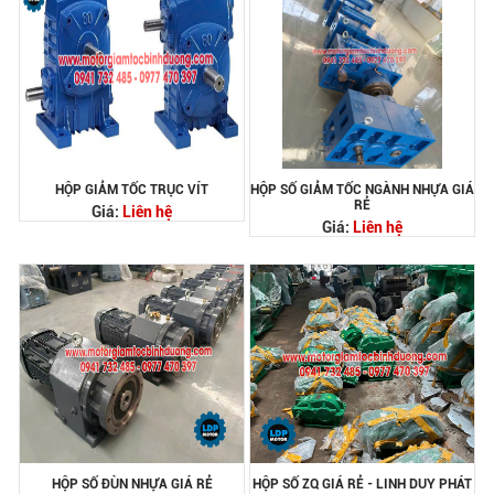
HỘP GIẢM TỐC TRỤC VÍT
HỘP SỐ GIẢM TỐC NGÀNH NHỰA GIÁ
RẺ
Giá:
Liên hệ
Giá:
Liên hệ
HỘP SỐ ĐÙN NHỰA GIÁ RẺ
HỘP SỐ ZQ GIÁ RẺ - LINH DUY PHÁT