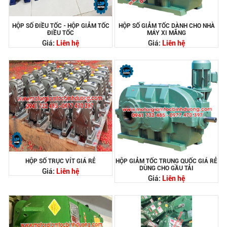
HỘP SỐ ĐIỀU TỐC - HỘP GIẢM TỐC
HỘP SỐ GIẢM TỐC DÀNH CHO NHÀ
ĐIỀU TỐC
MÁY XI MĂNG
Giá:
Liên hệ
Giá:
Liên hệ
HỘP SỐ TRỤC VÍT GIÁ RẺ
HỘP GIẢM TỐC TRUNG QUỐC GIÁ RẺ
DÙNG CHO GẦU TẢI
Giá:
Liên hệ
Giá:
Liên hệ