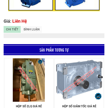
Giá:
Liên Hệ
CHI TIẾT
BÌNH LUẬN
SẢN PHẨM TƯƠNG TỰ
HỘP SỐ ZLQ GIÁ RẺ
HỘP SỐ GIẢM TỐC GIÁ RẺ