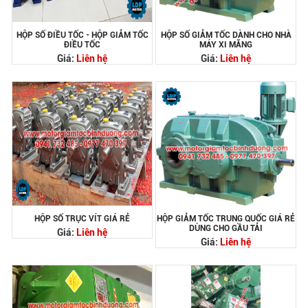
HỘP SỐ ĐIỀU TỐC - HỘP GIẢM TỐC
HỘP SỐ GIẢM TỐC DÀNH CHO NHÀ
ĐIỀU TỐC
MÁY XI MĂNG
Giá:
Liên hệ
Giá:
Liên hệ
HỘP SỐ TRỤC VÍT GIÁ RẺ
HỘP GIẢM TỐC TRUNG QUỐC GIÁ RẺ
DÙNG CHO GẦU TẢI
Giá:
Liên hệ
Giá:
Liên hệ