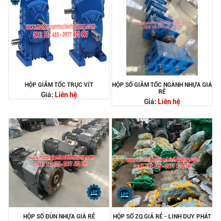
HỘP GIẢM TỐC TRỤC VÍT
HỘP SỐ GIẢM TỐC NGÀNH NHỰA GIÁ
RẺ
Giá:
Liên hệ
Giá:
Liên hệ
HỘP SỐ ĐÙN NHỰA GIÁ RẺ
HỘP SỐ ZQ GIÁ RẺ - LINH DUY PHÁT