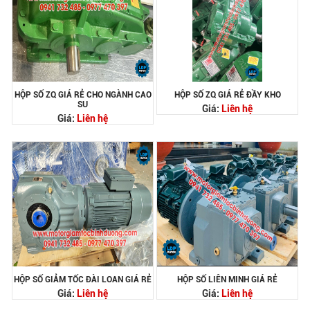
HỘP SỐ ZQ GIÁ RẺ CHO NGÀNH CAO
HỘP SỐ ZQ GIÁ RẺ ĐẦY KHO
SU
Giá:
Liên hệ
Giá:
Liên hệ
HỘP SỐ GIẢM TỐC ĐÀI LOAN GIÁ RẺ
HỘP SỐ LIÊN MINH GIÁ RẺ
Giá:
Liên hệ
Giá:
Liên hệ