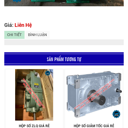
Giá:
Liên Hệ
CHI TIẾT
BÌNH LUẬN
SẢN PHẨM TƯƠNG TỰ
HỘP SỐ ZLQ GIÁ RẺ
HỘP SỐ GIẢM TỐC GIÁ RẺ