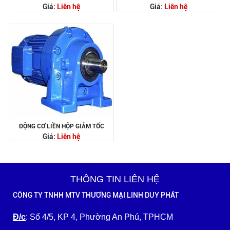
Giá:
Liên hệ
Giá:
Liên hệ
ĐỘNG CƠ LIỀN HỘP GIẢM TỐC
Giá:
Liên hệ
THÔNG TIN LIÊN HỆ
CÔNG TY TNHH MTV THƯƠNG MẠI LINH DUY PHÁT
Đ/c
: Số 4/5, KP 4, Phường An Phú, TPHCM