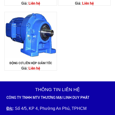
Giá:
Liên hệ
Giá:
Liên hệ
ĐỘNG CƠ LIỀN HỘP GIẢM TỐC
Giá:
Liên hệ
THÔNG TIN LIÊN HỆ
CÔNG TY TNHH MTV THƯƠNG MẠI LINH DUY PHÁT
Đ/c
: Số 4/5, KP 4, Phường An Phú, TPHCM