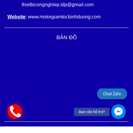
thietbicongnghiep.ldp@gmail.com
Website
: www.motorgiamtocbinhduong.com
BẢN ĐỒ
Chat Zalo
Bạn cần hỗ trợ?