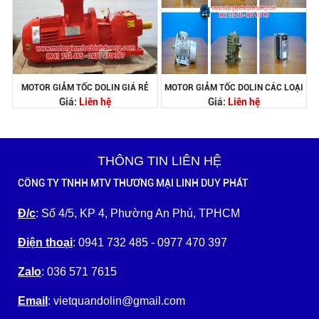
MOTOR GIẢM TỐC DOLIN GIÁ RẺ
MOTOR GIẢM TỐC DOLIN CÁC LOẠI
Giá:
Liên hệ
Giá:
Liên hệ
THÔNG TIN LIÊN HỆ
CÔNG TY TNHH MTV THƯƠNG MẠI LINH DUY PHÁT
Đ/c
: Số 4/5, KP 4, Phường An Phú, TPHCM
Điện thoại
: 0941 732 485 - 0977 470 397
Zalo
: 036 571 7615
Email
: vietquandolin@gmail.com