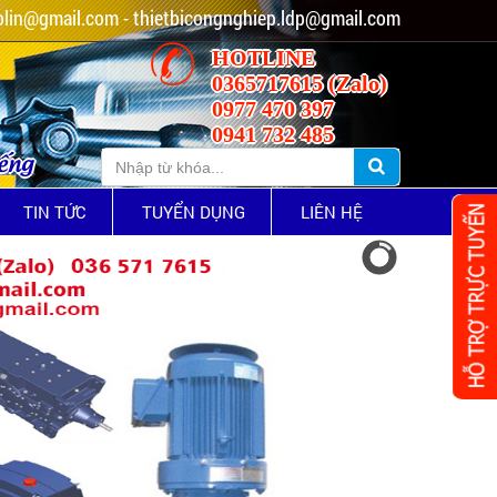
lin@gmail.com - thietbicongnghiep.ldp@gmail.com
HOTLINE
0365717615 (Zalo)
0977 470 397
0941 732 485
iếng
TIN TỨC
TUYỂN DỤNG
LIÊN HỆ