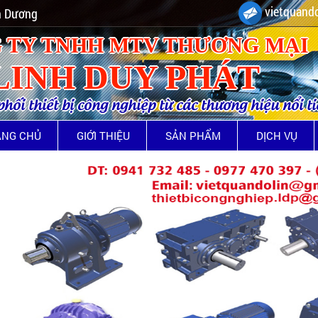
vietquando
nh Dương
 TY TNHH MTV THƯƠNG MẠI
LINH DUY PHÁT
ối thiết bị công nghiệp từ các thương hiệu nổi t
ANG CHỦ
GIỚI THIỆU
SẢN PHẨM
DỊCH VỤ