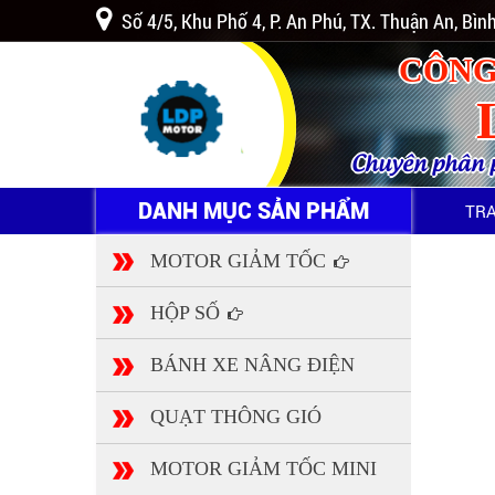
Số 4/5, Khu Phố 4, P. An Phú, TX. Thuận An, Bì
CÔNG
Chuyên phân ph
DANH MỤC SẢN PHẨM
TR
MOTOR GIẢM TỐC
HỘP SỐ
BÁNH XE NÂNG ĐIỆN
QUẠT THÔNG GIÓ
MOTOR GIẢM TỐC MINI