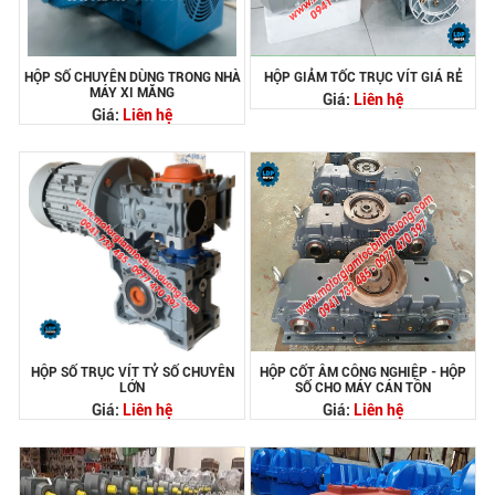
HỘP SỐ CHUYÊN DÙNG TRONG NHÀ
HỘP GIẢM TỐC TRỤC VÍT GIÁ RẺ
MÁY XI MĂNG
Giá:
Liên hệ
Giá:
Liên hệ
HỘP SỐ TRỤC VÍT TỶ SỐ CHUYÊN
HỘP CỐT ÂM CÔNG NGHIỆP - HỘP
LỚN
SỐ CHO MÁY CÁN TÔN
Giá:
Liên hệ
Giá:
Liên hệ