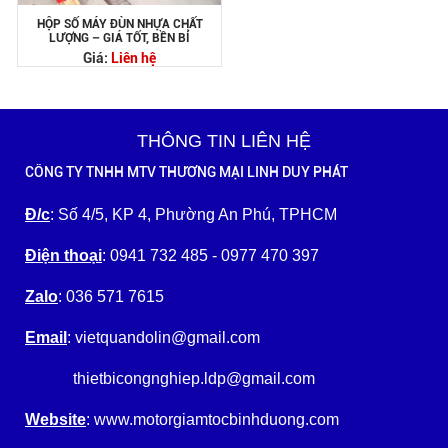
HỘP SỐ MÁY ĐÙN NHỰA CHẤT
LƯỢNG – GIÁ TỐT, BỀN BỈ
Giá:
Liên hệ
THÔNG TIN LIÊN HỆ
CÔNG TY TNHH MTV THƯƠNG MẠI LINH DUY PHÁT
Đ/c
: Số 4/5, KP 4, Phường An Phú, TPHCM
Điện thoại
: 0941 732 485 - 0977 470 397
Zalo
: 036 571 7615
Email
: vietquandolin@gmail.com
thietbicongnghiep.ldp@gmail.com
Website
: www.motorgiamtocbinhduong.com