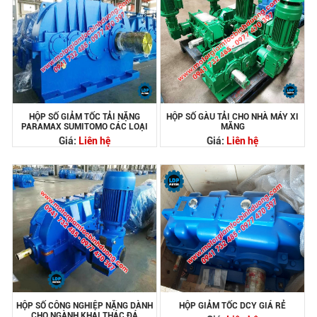
HỘP SỐ GIẢM TỐC TẢI NẶNG
HỘP SỐ GÀU TẢI CHO NHÀ MÁY XI
PARAMAX SUMITOMO CÁC LOẠI
MĂNG
Giá:
Liên hệ
Giá:
Liên hệ
HỘP SỐ CÔNG NGHIỆP NẶNG DÀNH
HỘP GIẢM TỐC DCY GIÁ RẺ
CHO NGÀNH KHAI THÁC ĐÁ