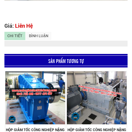
Giá:
Liên Hệ
CHI TIẾT
BÌNH LUẬN
SẢN PHẨM TƯƠNG TỰ
HỘP GIẢM TỐC CÔNG NGHIỆP NẶNG
HỘP GIẢM TỐC CÔNG NGHIỆP NẶNG