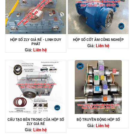
HỘP SỐ ZLY GIÁ RẺ - LINH DUY
HỘP SỐ CỐT ÂM CÔNG NGHIỆP
PHÁT
Giá:
Liên hệ
Giá:
Liên hệ
CẤU TẠO BÊN TRONG CỦA HỘP SỐ
BỘ TRUYỀN ĐỘNG HỘP SỐ
ZLY GIÁ RẺ
Giá:
Liên hệ
Giá:
Liên hệ