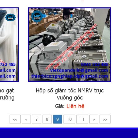
732 485
0941 732 485
ail.com
vietquandolin@gmail.com
ail.com
thietbicongnghiep.ldp@gmail.com
ho gạt
Hộp số giảm tốc NMRV trục
trường
vuông góc
Giá:
Liên hệ
<<
<
7
8
9
10
11
>
>>