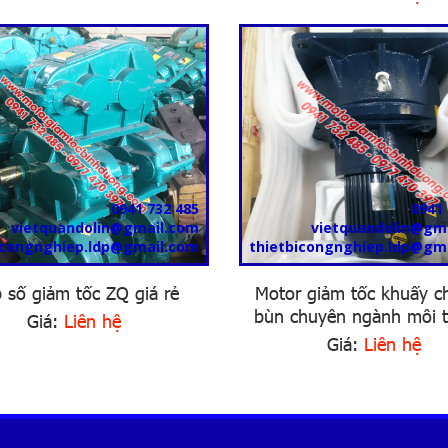
0941 732 485
0941 
vietquandolin@gmail.com
vietquandolin@gm
icongnghiep.ldp@gmail.com
thietbicongnghiep.ldp@gm
 số giảm tốc ZQ giá rẻ
Motor giảm tốc khuấy c
bùn chuyên ngành môi 
Giá:
Liên hệ
Giá:
Liên hệ