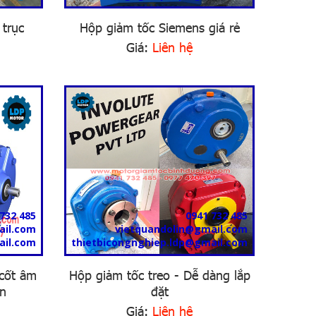
 trục
Hộp giảm tốc Siemens giá rẻ
Giá:
Liên hệ
732 485
0941 732 485
ail.com
vietquandolin@gmail.com
ail.com
thietbicongnghiep.ldp@gmail.com
cốt âm
Hộp giảm tốc treo - Dễ dàng lắp
ền
đặt
Giá:
Liên hệ