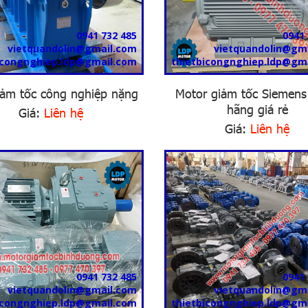
0941 732 485
0941 
vietquandolin@gmail.com
vietquandolin@gm
icongnghiep.ldp@gmail.com
thietbicongnghiep.ldp@gm
ảm tốc công nghiệp nặng
Motor giảm tốc Siemens
hãng giá rẻ
Giá:
Liên hệ
Giá:
Liên hệ
0941 732 485
0941 
vietquandolin@gmail.com
vietquandolin@gm
icongnghiep.ldp@gmail.com
thietbicongnghiep.ldp@gm