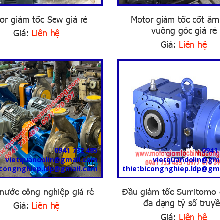
or giảm tốc Sew giá rẻ
Motor giảm tốc cốt âm
vuông góc giá rẻ
Giá:
Liên hệ
Giá:
Liên hệ
0941 732 485
0941 
vietquandolin@gmail.com
vietquandolin@gm
icongnghiep.ldp@gmail.com
thietbicongnghiep.ldp@gm
nước công nghiệp giá rẻ
Đầu giảm tốc Sumitomo 
đa dạng tỷ số truy
Giá:
Liên hệ
Giá:
Liên hệ