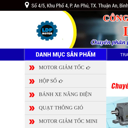
Số 4/5, Khu Phố 4, P. An Phú, TX. Thuận An, Bì
CÔNG
Chuyên phân ph
DANH MỤC SẢN PHẨM
TR
MOTOR GIẢM TỐC
HỘP SỐ
BÁNH XE NÂNG ĐIỆN
QUẠT THÔNG GIÓ
MOTOR GIẢM TỐC MINI