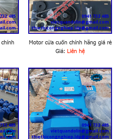
732 485
0941 732 485
ail.com
vietquandolin@gmail.com
ail.com
thietbicongnghiep.ldp@gmail.com
 chính
Motor cửa cuốn chính hãng giá rẻ
Giá:
Liên hệ
732 485
0941 732 485
ail.com
vietquandolin@gmail.com
ail.com
thietbicongnghiep.ldp@gmail.com