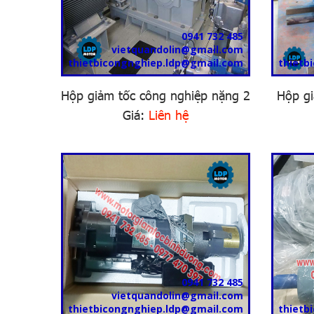
0941 732 485
vietquandolin@gmail.com
thietbicongnghiep.ldp@gmail.com
thietb
Hộp giảm tốc công nghiệp nặng 2
Hộp gi
Giá:
Liên hệ
0941 732 485
vietquandolin@gmail.com
thietbicongnghiep.ldp@gmail.com
thietb