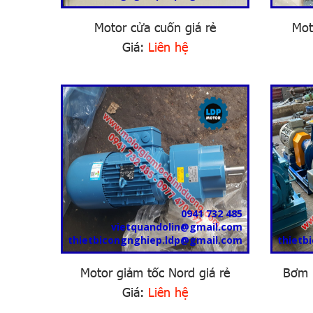
Motor cửa cuốn giá rẻ
Mot
Giá:
Liên hệ
0941 732 485
vietquandolin@gmail.com
thietbicongnghiep.ldp@gmail.com
thietb
Motor giảm tốc Nord giá rẻ
Bơm 
Giá:
Liên hệ