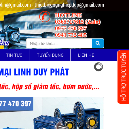
lin@gmail.com - thietbicongnghiep.ldp@gmail.com
HOTLINE
0365717615 (Zalo)
0977 470 397
0941 732 485
iếng
TIN TỨC
TUYỂN DỤNG
LIÊN HỆ