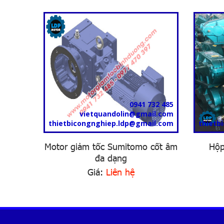
0941 732 485
vietquandolin@gmail.com
thietbicongnghiep.ldp@gmail.com
thietb
Motor giảm tốc Sumitomo cốt âm
Hộp
đa dạng
Giá:
Liên hệ