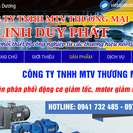
vietquando
nh Dương
 TY TNHH MTV THƯƠNG MẠI
LINH DUY PHÁT
ối thiết bị công nghiệp từ các thương hiệu nổi t
ANG CHỦ
GIỚI THIỆU
SẢN PHẨM
DỊCH VỤ