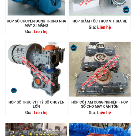
HỘP SỐ CHUYÊN DÙNG TRONG NHÀ
HỘP GIẢM TỐC TRỤC VÍT GIÁ RẺ
MÁY XI MĂNG
Giá:
Liên hệ
Giá:
Liên hệ
HỘP SỐ TRỤC VÍT TỶ SỐ CHUYÊN
HỘP CỐT ÂM CÔNG NGHIỆP - HỘP
LỚN
SỐ CHO MÁY CÁN TÔN
Giá:
Liên hệ
Giá:
Liên hệ