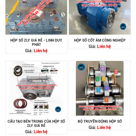
HỘP SỐ ZLY GIÁ RẺ - LINH DUY
HỘP SỐ CỐT ÂM CÔNG NGHIỆP
PHÁT
Giá:
Liên hệ
Giá:
Liên hệ
CẤU TẠO BÊN TRONG CỦA HỘP SỐ
BỘ TRUYỀN ĐỘNG HỘP SỐ
ZLY GIÁ RẺ
Giá:
Liên hệ
Giá:
Liên hệ