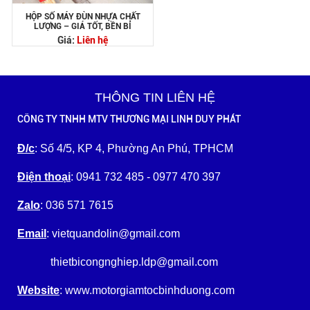
HỘP SỐ MÁY ĐÙN NHỰA CHẤT
LƯỢNG – GIÁ TỐT, BỀN BỈ
Giá:
Liên hệ
THÔNG TIN LIÊN HỆ
CÔNG TY TNHH MTV THƯƠNG MẠI LINH DUY PHÁT
Đ/c
: Số 4/5, KP 4, Phường An Phú, TPHCM
Điện thoại
: 0941 732 485 - 0977 470 397
Zalo
: 036 571 7615
Email
: vietquandolin@gmail.com
thietbicongnghiep.ldp@gmail.com
Website
: www.motorgiamtocbinhduong.com