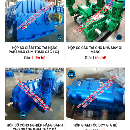
HỘP SỐ GIẢM TỐC TẢI NẶNG
HỘP SỐ GÀU TẢI CHO NHÀ MÁY XI
PARAMAX SUMITOMO CÁC LOẠI
MĂNG
Giá:
Liên hệ
Giá:
Liên hệ
HỘP SỐ CÔNG NGHIỆP NẶNG DÀNH
HỘP GIẢM TỐC DCY GIÁ RẺ
CHO NGÀNH KHAI THÁC ĐÁ