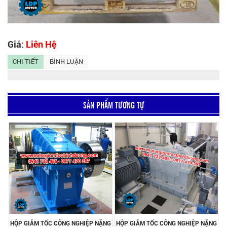
Giá:
Liên Hệ
CHI TIẾT
BÌNH LUẬN
SẢN PHẨM TƯƠNG TỰ
HỘP GIẢM TỐC CÔNG NGHIỆP NẶNG
HỘP GIẢM TỐC CÔNG NGHIỆP NẶNG