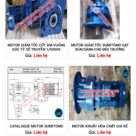
MOTOR GIẢM TỐC CỐT ÂM VUÔNG
MOTOR GIẢM TỐC SUMITOMO GẠT
GÓC TỶ SỐ TRUYỀN 1/50000
BÙN DÀNH CHO MÔI TRƯỜNG
Giá:
Liên hệ
Giá:
Liên hệ
CATALOGUE MOTOR SUMITOMO
MOTOR KHUẤY HÓA CHẤT GIÁ RẺ
Giá:
Liên hệ
Giá:
Liên hệ