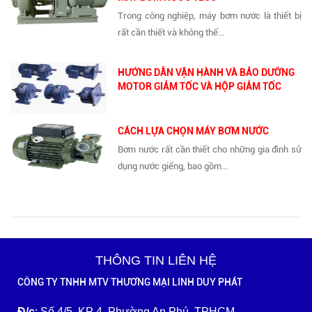
Trong công nghiệp, máy bơm nước là thiết bị
rất cần thiết và không thể...
HƯỚNG DẪN VẬN HÀNH VÀ BẢO DƯỠNG
MOTOR GIẢM TỐC VÀ HỘP GIẢM TỐC
CÁCH LỰA CHỌN MÁY BƠM NƯỚC
Bơm nước rất cần thiết cho những gia đình sử
dụng nước giếng, bao gồm...
THÔNG TIN LIÊN HỆ
CÔNG TY TNHH MTV THƯƠNG MẠI LINH DUY PHÁT
Đ/c
: Số 4/5, KP 4, Phường An Phú, TPHCM